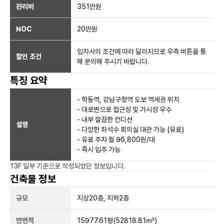
관리비
351만원
NOC
20만
원
임차사의 조건에 따라 달라지므로 우측 버튼을 통
할인 조건
해 문의해 주시기 바랍니다.
특징 요약
- 학동역, 강남구청역 도보 역세권 위치
- 대로변으로 접근성 및 가시성 우수
- 내부 깔끔한 컨디션
설명
- 다양한 좌석수 회의실 대관 가능 (유료)
- 유료 주차 월 96,800원/대
- 즉시 입주 가능
13F 일부
기준으로 작성되었던 정보입니다.
건축물 정보
규모
지상
20
층, 지하
2
층
연면적
15977.61평
(52818.81㎡)