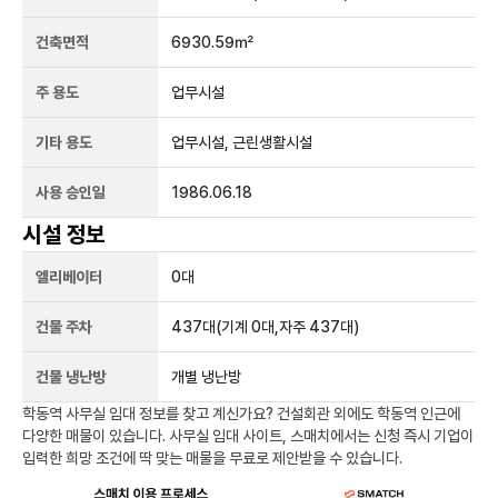
건축면적
6930.59㎡
주 용도
업무시설
기타 용도
업무시설, 근린생활시설
사용 승인일
1986.06.18
시설 정보
엘리베이터
0
대
건물 주차
437
대
(기계 0대,자주 437대)
건물 냉난방
개별 냉난방
학동역
사무실 임대 정보를 찾고 계신가요?
건설회관
외에도
학동역
인근에
다양한 매물이 있습니다. 사무실 임대 사이트, 스매치에서는 신청 즉시 기업이
입력한 희망 조건에 딱 맞는 매물을 무료로 제안받을 수 있습니다.