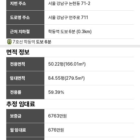
지번 주소
서울 강남구 논현동 71-2
도로명 주소
서울 강남구 언주로 711
근처 지하철
학동역
도보 6분
(
0.3
km)
7호선
학동
역
도보 6분
면적 정보
전용면적
50.22
평(
166.01
㎡)
임대면적
84.55
평(
279.5
㎡)
전용률
59.39
%
추정 임대료
보증금
6763만
원
월 임대료
676만
원