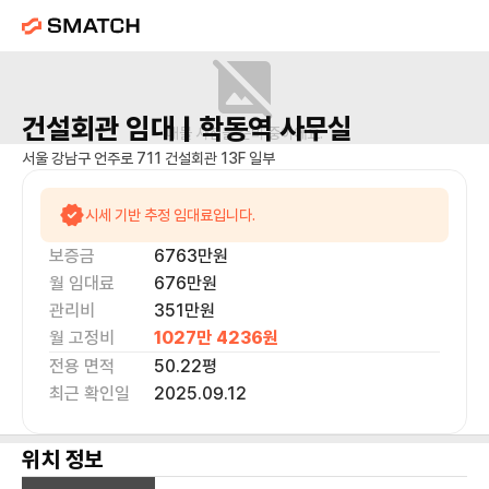
건설회관
임대 |
학동역
사무실
매물 사진을 준비 중이에요.
서울 강남구 언주로 711 건설회관 13F 일부
시세 기반 추정 임대료입니다.
보증금
6763만
원
월 임대료
676만
원
관리비
351만원
월 고정비
1027만 4236
원
전용 면적
50.22
평
최근 확인일
2025.09.12
위치 정보