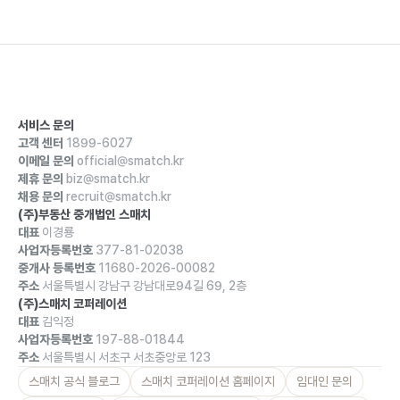
서비스 문의
고객 센터
1899-6027
이메일 문의
official@smatch.kr
제휴 문의
biz@smatch.kr
채용 문의
recruit@smatch.kr
(주)부동산 중개법인 스매치
대표
이경룡
사업자등록번호
377-81-02038
중개사 등록번호
11680-2026-00082
주소
서울특별시 강남구 강남대로94길 69, 2층
(주)스매치 코퍼레이션
대표
김익정
사업자등록번호
197-88-01844
주소
서울특별시 서초구 서초중앙로 123
스매치 공식 블로그
스매치 코퍼레이션 홈페이지
임대인 문의