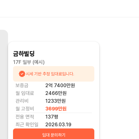
금하빌딩
17F 일부
(예시)
시세 기반 추정 임대료입니다.
보증금
2억 7400만
원
월 임대료
2466만
원
관리비
1233만원
월 고정비
3699만
원
전용 면적
137
평
최근 확인일
2026.03.19
임대 문의하기