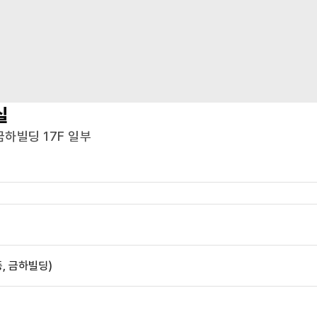
실
금하빌딩 17F 일부
동, 금하빌딩)