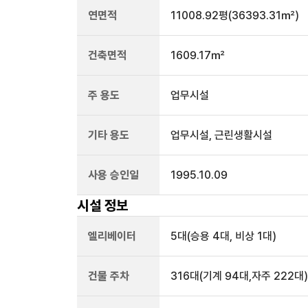
연면적
11008.92평
(36393.31㎡)
건축면적
1609.17㎡
주 용도
업무시설
기타 용도
업무시설, 근린생활시설
사용 승인일
1995.10.09
시설 정보
엘리베이터
5
대
(승용 4대, 비상 1대)
건물 주차
316
대
(기계 94대,자주 222대)