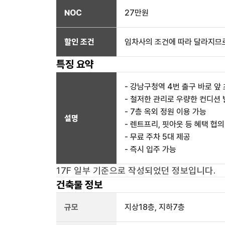
NOC
27만
원
할인 조건
임차사의 조건에 따라 달라지므로
특징 요약
- 강남구청역 4번 출구 바로 앞
- 철저한 관리로 우량한 컨디션
- 7층 옥외 정원 이용 가능
설명
- 렌트프리, 핏아웃 등 혜택 협의
- 무료 주차 5대 제공
- 즉시 입주 가능
17F 일부
기준으로 작성되었던 정보입니다.
건축물 정보
규모
지상
18
층, 지하
7
층