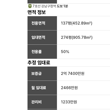
7호선
강남구청
역
도보 1분
면적 정보
전용면적
137
평(
452.89
㎡)
임대면적
274
평(
905.78
㎡)
전용률
50
%
추정 임대료
보증금
2억 7400만
원
월 임대료
2466만
원
관리비
1233만원