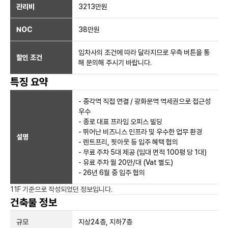
관리비
3213만원
NOC
38만
원
임차사의 조건에 따라 달라지므로 우측 버튼을 통
할인 조건
해 문의해 주시기 바랍니다.
특징 요약
- 종각역 직접 연결 / 광화문역 역세권으로 접근성
우수
- 종로 대표 프라임 오피스 빌딩
- 뛰어난 비즈니스 인프라 및 우수한 업무 환경
설명
- 렌트프리, 핏아웃 등 입주 혜택 협의
- 무료 주차 5대 제공 (임대 면적 100평 당 1대)
- 유료 주차 월 20만/대 (Vat 별도)
- 26년 6월 중 입주 협의
11F
기준으로 작성되었던 정보입니다.
건축물 정보
규모
지상
24
층, 지하
7
층