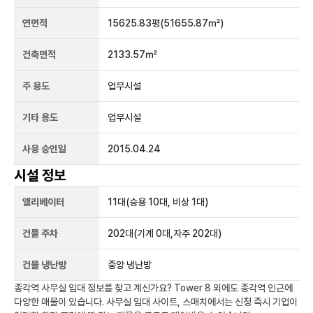
연면적
15625.83평
(51655.87㎡)
건축면적
2133.57㎡
주 용도
업무시설
기타 용도
업무시설
사용 승인일
2015.04.24
시설 정보
엘리베이터
11
대
(승용 10대, 비상 1대)
건물 주차
202
대
(기계 0대,자주 202대)
건물 냉난방
중앙 냉난방
종각역
사무실 임대 정보를 찾고 계신가요?
Tower 8
외에도
종각역
인근에
다양한 매물이 있습니다. 사무실 임대 사이트, 스매치에서는 신청 즉시 기업이