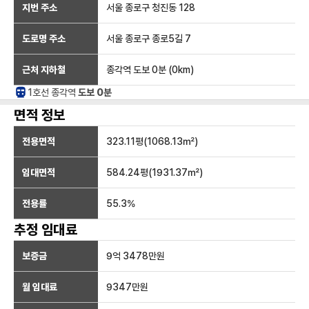
지번 주소
서울 종로구 청진동 128
도로명 주소
서울 종로구 종로5길 7
근처 지하철
종각역
도보 0분
(
0
km)
1호선
종각
역
도보 0분
면적 정보
전용면적
323.11
평(
1068.13
㎡)
임대면적
584.24
평(
1931.37
㎡)
전용률
55.3
%
추정 임대료
보증금
9억 3478만
원
월 임대료
9347만
원