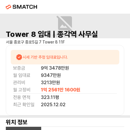
Tower 8
임대 |
종각역
사무실
매물 사진을 준비 중이에요.
서울 종로구 종로5길 7 Tower 8 11F
시세 기반 추정 임대료입니다.
보증금
9억 3478만
원
월 임대료
9347만
원
관리비
3213만원
월 고정비
1억 2561만 1600
원
전용 면적
323.11
평
최근 확인일
2025.12.02
위치 정보