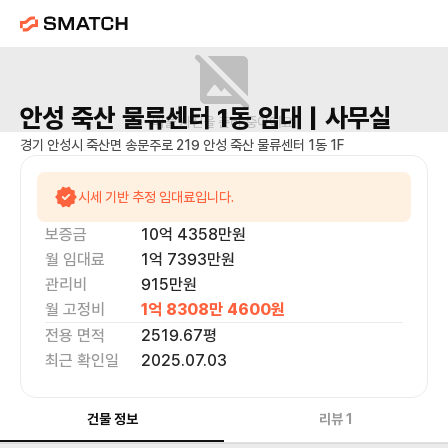
안성 죽산 물류센터 1동
임대 |
사무실
매물 사진을 준비 중이에요.
경기 안성시 죽산면 송문주로 219 안성 죽산 물류센터 1동 1F
시세 기반 추정 임대료입니다.
보증금
10억 4358만
원
월 임대료
1억 7393만
원
관리비
915만원
월 고정비
1억 8308만 4600
원
전용 면적
2519.67
평
최근 확인일
2025.07.03
건물 정보
리뷰
1