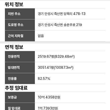
위치 정보
지번 주소
경기 안성시 죽산면 당목리 478-13
도로명 주소
경기 안성시 죽산면 송문주로 219
근처 지하철
없음
면적 정보
전용면적
2519.67
평(
8329.48
㎡)
임대면적
3051.41
평(
10087.3
㎡)
전용률
82.57
%
추정 임대료
보증금
10억 4358만
원
월 임대료
1억 7393만
원