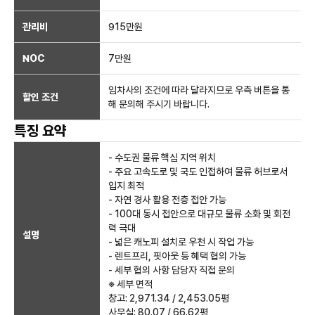
관리비
915만원
NOC
7만
원
임차사의 조건에 따라 달라지므로 우측 버튼을 통
할인 조건
해 문의해 주시기 바랍니다.
특징 요약
- 수도권 물류 핵심 지역 위치
- 주요 고속도로 및 국도 인접하여 물류 허브로서
입지 최적
- 자연 경사 활용 전층 접안 가능
- 100대 동시 접안으로 대규모 물류 소화 및 회전
력 극대
설명
- 넓은 캐노피 설치로 우천 시 작업 가능
- 렌트프리, 핏아웃 등 혜택 협의 가능
- 세부 협의 사항 담당자 직접 문의
※ 세부 면적
창고: 2,971.34 / 2,453.05평
사무실: 80.07 / 66.62평