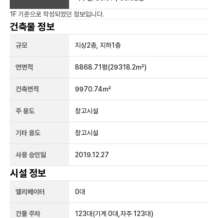
1F
기준으로 작성되었던 정보입니다.
건축물 정보
규모
지상
2
층, 지하
1
층
연면적
8868.71평
(29318.2㎡)
건축면적
9970.74㎡
주 용도
창고시설
기타 용도
창고시설
사용 승인일
2019.12.27
시설 정보
엘리베이터
0
대
건물 주차
123
대
(기계 0대,자주 123대)