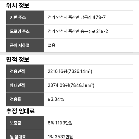
위치 정보
지번 주소
경기 안성시 죽산면 당목리 478-7
도로명 주소
경기 안성시 죽산면 송문주로 219-2
근처 지하철
없음
면적 정보
전용면적
2216.16
평(
7326.14
㎡)
임대면적
2374.08
평(
7848.19
㎡)
전용률
93.34
%
추정 임대료
보증금
8억 1193만
원
월 임대료
1억 3532만
원