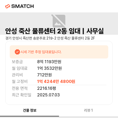
안성 죽산 물류센터 2동
임대 |
사무실
매물 사진을 준비 중이에요.
경기 안성시 죽산면 송문주로 219-2 안성 죽산 물류센터 2동 2F
시세 기반 추정 임대료입니다.
보증금
8억 1193만
원
월 임대료
1억 3532만
원
관리비
712만원
월 고정비
1억 4244만 4800
원
전용 면적
2216.16
평
최근 확인일
2025.07.03
건물 정보
리뷰
1