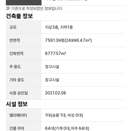
2F
기준으로 작성되었던 정보입니다.
건축물 정보
규모
지상
3
층, 지하
1
층
연면적
7561.39평
(24996.47㎡)
건축면적
8777.57㎡
주 용도
창고시설
기타 용도
창고시설
사용 승인일
2021.02.08
시설 정보
엘리베이터
1
대
(승용 1대, 비상 0대)
건물 주차
64
대
(기계 0대,자주 64대)