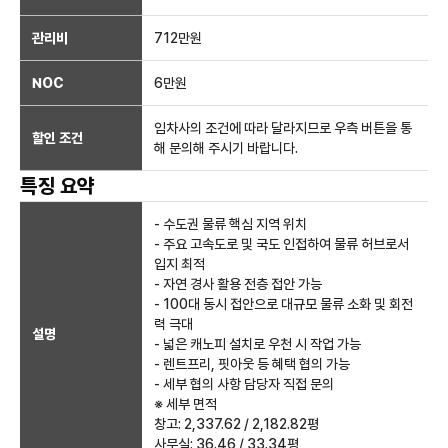
관리비
712만원
NOC
6만
원
임차사의 조건에 따라 달라지므로 우측 버튼을 통
할인 조건
해 문의해 주시기 바랍니다.
특징 요약
- 수도권 물류 핵심 지역 위치
- 주요 고속도로 및 국도 인접하여 물류 허브로서
입지 최적
- 자연 경사 활용 전층 접안 가능
- 100대 동시 접안으로 대규모 물류 소화 및 회전
력 극대
설명
- 넓은 캐노피 설치로 우천 시 작업 가능
- 렌트프리, 핏아웃 등 혜택 협의 가능
- 세부 협의 사항 담당자 직접 문의
※ 세부 면적
창고: 2,337.62 / 2,182.82평
사무실: 36.46 / 33.34평