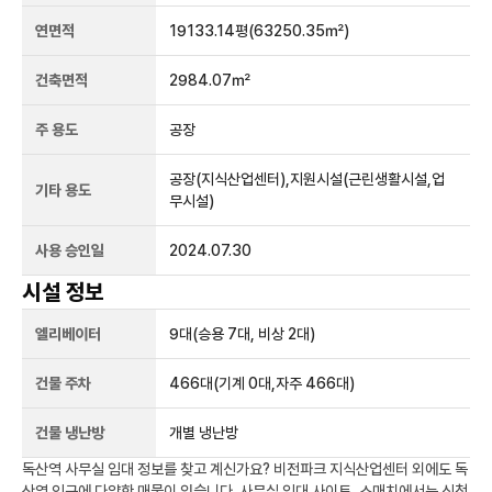
연면적
19133.14평
(63250.35㎡)
건축면적
2984.07㎡
주 용도
공장
공장(지식산업센터),지원시설(근린생활시설,업
기타 용도
무시설)
사용 승인일
2024.07.30
시설 정보
엘리베이터
9
대
(승용 7대, 비상 2대)
건물 주차
466
대
(기계 0대,자주 466대)
건물 냉난방
개별 냉난방
독산역
사무실 임대 정보를 찾고 계신가요?
비전파크 지식산업센터
외에도
독
산역
인근에 다양한 매물이 있습니다. 사무실 임대 사이트, 스매치에서는 신청