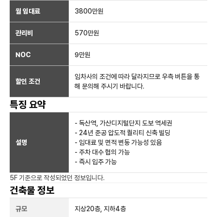
월 임대료
3800만
원
관리비
570만원
NOC
9만
원
임차사의 조건에 따라 달라지므로 우측 버튼을 통
할인 조건
해 문의해 주시기 바랍니다.
특징 요약
- 독산역, 가산디지털단지 도보 역세권
- 24년 준공 압도적 퀄리티 신축 빌딩
설명
- 임대료 및 면적 변동 가능성 있음
- 주차 대수 협의 가능
- 즉시 입주 가능
5F
기준으로 작성되었던 정보입니다.
건축물 정보
규모
지상
20
층, 지하
4
층