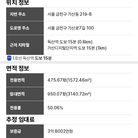
위치 정보
지번 주소
서울 금천구 가산동 219-8
도로명 주소
서울 금천구 가산로7길 100
독산역
도보 15분
(
0.8
km)
근처 지하철
가산디지털단지역
도보 15분
(
1
km)
1호선
독산
역
도보 15분
면적 정보
전용면적
475.67
평(
1572.46
㎡)
임대면적
950.07
평(
3140.72
㎡)
전용률
50.06
%
추정 임대료
보증금
3억 8002만
원