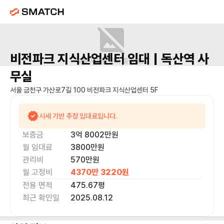
비전파크 지식산업센터
임대 |
독산역
사
매물 사진을 준비 중이에요.
무실
서울 금천구 가산로7길 100 비전파크 지식산업센터 5F
시세 기반 추정 임대료입니다.
보증금
3억 8002만
원
월 임대료
3800만
원
관리비
570만원
월 고정비
4370만 3220
원
전용 면적
475.67
평
최근 확인일
2025.08.12