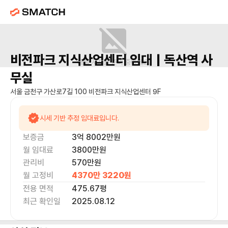
비전파크 지식산업센터
임대 |
독산역
사
매물 사진을 준비 중이에요.
무실
서울 금천구 가산로7길 100 비전파크 지식산업센터 9F
시세 기반 추정 임대료입니다.
보증금
3억 8002만
원
월 임대료
3800만
원
관리비
570만원
월 고정비
4370만 3220
원
전용 면적
475.67
평
최근 확인일
2025.08.12