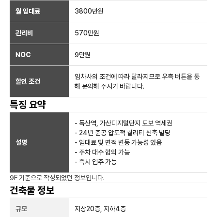
월 임대료
3800만
원
관리비
570만원
NOC
9만
원
임차사의 조건에 따라 달라지므로 우측 버튼을 통
할인 조건
해 문의해 주시기 바랍니다.
특징 요약
- 독산역, 가산디지털단지 도보 역세권
- 24년 준공 압도적 퀄리티 신축 빌딩
설명
- 임대료 및 면적 변동 가능성 있음
- 주차 대수 협의 가능
- 즉시 입주 가능
9F
기준으로 작성되었던 정보입니다.
건축물 정보
규모
지상
20
층, 지하
4
층