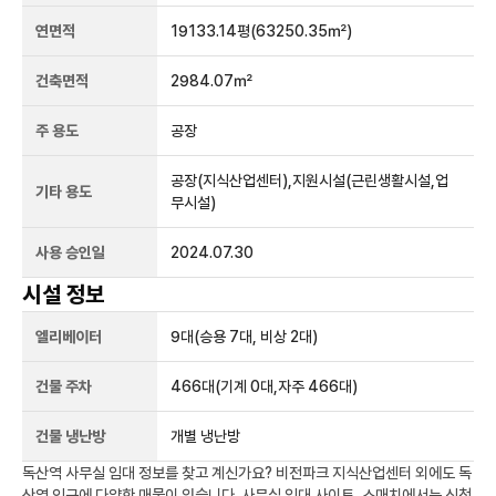
연면적
19133.14평
(63250.35㎡)
건축면적
2984.07㎡
주 용도
공장
공장(지식산업센터),지원시설(근린생활시설,업
기타 용도
무시설)
사용 승인일
2024.07.30
시설 정보
엘리베이터
9
대
(승용 7대, 비상 2대)
건물 주차
466
대
(기계 0대,자주 466대)
건물 냉난방
개별 냉난방
독산역
사무실 임대 정보를 찾고 계신가요?
비전파크 지식산업센터
외에도
독
산역
인근에 다양한 매물이 있습니다. 사무실 임대 사이트, 스매치에서는 신청