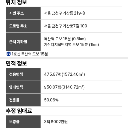
위치 정보
지번 주소
서울 금천구 가산동 219-8
도로명 주소
서울 금천구 가산로7길 100
독산역
도보 15분
(
0.8
km)
근처 지하철
가산디지털단지역
도보 15분
(
1
km)
1호선
독산
역
도보 15분
면적 정보
전용면적
475.67
평(
1572.46
㎡)
임대면적
950.07
평(
3140.72
㎡)
전용률
50.06
%
추정 임대료
보증금
3억 8002만
원