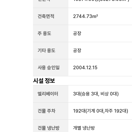
건축면적
2744.73㎡
주 용도
공장
기타 용도
공장
사용 승인일
2004.12.15
시설 정보
엘리베이터
3
대
(승용 3대, 비상 0대)
건물 주차
192
대
(기계 0대,자주 192대)
건물 냉난방
개별 냉난방