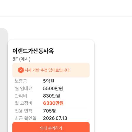
이랜드가산동사옥
8F
(예시)
시세 기반 추정 임대료입니다.
보증금
5억
원
월 임대료
5500만
원
관리비
830만원
월 고정비
6330만
원
전용 면적
705
평
최근 확인일
2026.07.13
임대 문의하기