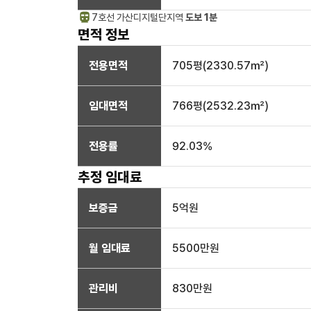
7호선
가산디지털단지
역
도보 1분
면적 정보
전용면적
705
평(
2330.57
㎡)
임대면적
766
평(
2532.23
㎡)
전용률
92.03
%
추정 임대료
보증금
5억
원
월 임대료
5500만
원
관리비
830만원