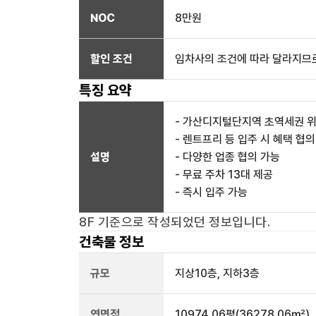
NOC
8만
원
할인 조건
임차사의 조건에 따라 달라지므로
특징 요약
- 가산디지털단지역 초역세권 
- 렌트프리 등 입주 시 혜택 협의
설명
- 다양한 업종 협의 가능
- 무료 주차 13대 제공
- 즉시 입주 가능
8F
기준으로 작성되었던 정보입니다.
건축물 정보
규모
지상
10
층, 지하
3
층
연면적
10974.06평
(36278.06㎡)