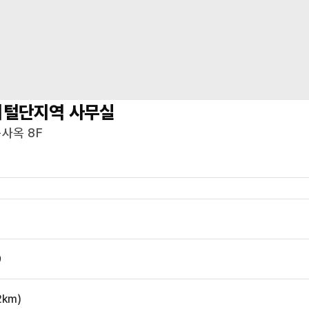
지털단지역
사무실
사옥 8F
9
2
km)