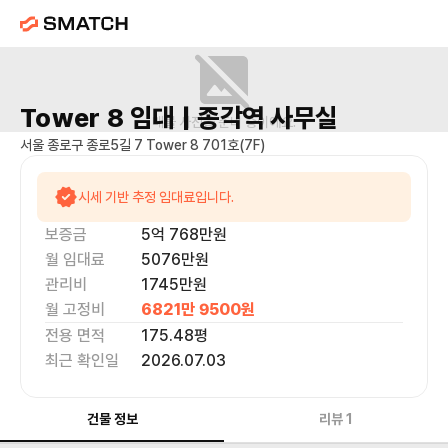
Tower 8
임대 |
종각역
사무실
매물 사진을 준비 중이에요.
서울 종로구 종로5길 7 Tower 8 701호(7F)
시세 기반 추정 임대료입니다.
보증금
5억 768만
원
월 임대료
5076만
원
관리비
1745만원
월 고정비
6821만 9500
원
전용 면적
175.48
평
최근 확인일
2026.07.03
건물 정보
리뷰
1