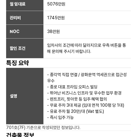
월 임대료
5076만
원
관리비
1745만원
NOC
38만
원
임차사의 조건에 따라 달라지므로 우측 버튼을 통
할인 조건
해 문의해 주시기 바랍니다.
특징 요약
- 종각역 직접 연결 / 광화문역 역세권으로 접근성
우수
- 종로 대표 프라임 오피스 빌딩
- 뛰어난 비즈니스 인프라 및 우수한 업무 환경
설명
- 렌트프리, 핏아웃 등 입주 혜택 협의
- 무료 주차 3대 제공 (임대 면적 100평 당 1대)
- 유료 주차 월 20만/대 (Vat 별도)
- 즉시 입주 가능
701호(7F)
기준으로 작성되었던 정보입니다.
건축물 정보