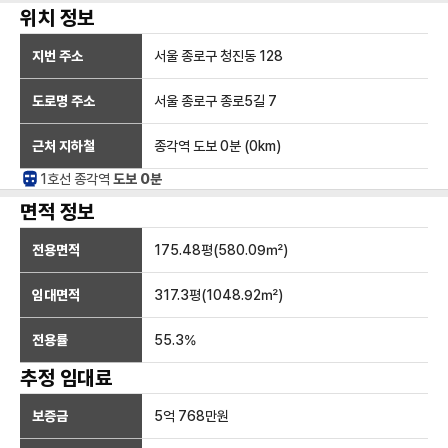
위치 정보
지번 주소
서울 종로구 청진동 128
도로명 주소
서울 종로구 종로5길 7
근처 지하철
종각역
도보 0분
(
0
km)
1호선
종각
역
도보 0분
면적 정보
전용면적
175.48
평(
580.09
㎡)
임대면적
317.3
평(
1048.92
㎡)
전용률
55.3
%
추정 임대료
보증금
5억 768만
원