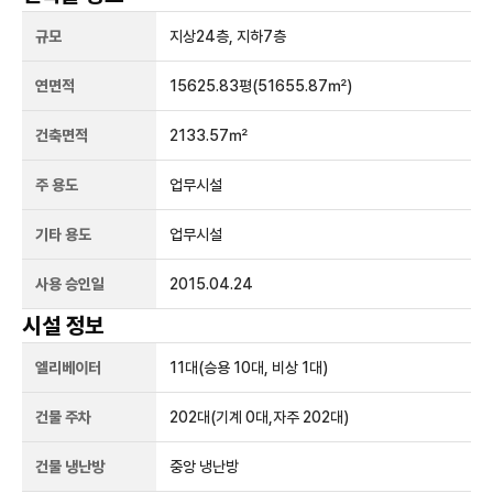
규모
지상
24
층, 지하
7
층
연면적
15625.83평
(51655.87㎡)
건축면적
2133.57㎡
주 용도
업무시설
기타 용도
업무시설
사용 승인일
2015.04.24
시설 정보
엘리베이터
11
대
(승용 10대, 비상 1대)
건물 주차
202
대
(기계 0대,자주 202대)
건물 냉난방
중앙 냉난방