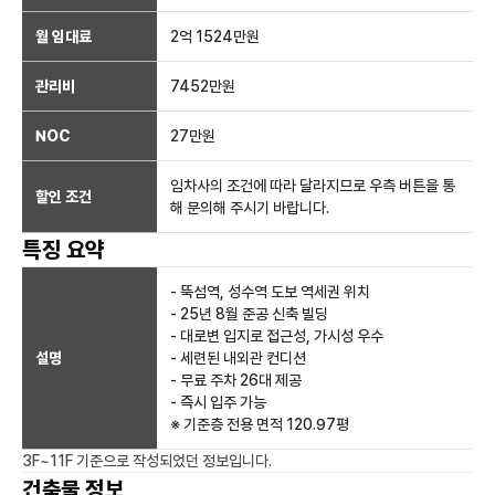
월 임대료
2억 1524만
원
관리비
7452만원
NOC
27만
원
임차사의 조건에 따라 달라지므로 우측 버튼을 통
할인 조건
해 문의해 주시기 바랍니다.
특징 요약
- 뚝섬역, 성수역 도보 역세권 위치
- 25년 8월 준공 신축 빌딩
- 대로변 입지로 접근성, 가시성 우수
설명
- 세련된 내외관 컨디션
- 무료 주차 26대 제공
- 즉시 입주 가능
※ 기준층 전용 면적 120.97평
3F~11F
기준으로 작성되었던 정보입니다.
건축물 정보