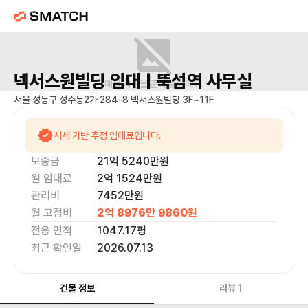
넥서스원빌딩
임대 |
뚝섬역
사무실
매물 사진을 준비 중이에요.
서울 성동구 성수동2가 284-8 넥서스원빌딩 3F~11F
시세 기반 추정 임대료입니다.
보증금
21억 5240만
원
월 임대료
2억 1524만
원
관리비
7452만원
월 고정비
2억 8976만 9860
원
전용 면적
1047.17
평
최근 확인일
2026.07.13
건물 정보
리뷰
1