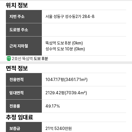
위치 정보
지번 주소
서울 성동구 성수동2가 284-8
도로명 주소
뚝섬역
도보 8분
(
0
km)
근처 지하철
성수역
도보 10분
(
0
km)
2호선
뚝섬
역
도보 8분
면적 정보
전용면적
1047.17
평(
3461.71
㎡)
임대면적
2129.42
평(
7039.4
㎡)
전용률
49.17
%
추정 임대료
보증금
21억 5240만
원