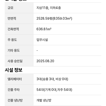
규모
지상
11
층, 지하
4
층
연면적
2528.59평
(8359.03㎡)
건축면적
636.81㎡
주 용도
업무시설
기타 용도
-
사용 승인일
2025.08.20
시설 정보
엘리베이터
3
대
(승용 3대, 비상 0대)
건물 주차
54
대
(기계 0대,자주 54대)
건물 냉난방
개별 냉난방