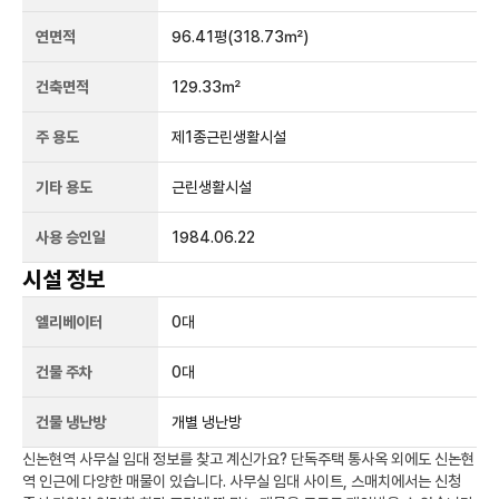
연면적
96.41평
(318.73㎡)
건축면적
129.33㎡
주 용도
제1종근린생활시설
기타 용도
근린생활시설
사용 승인일
1984.06.22
시설 정보
엘리베이터
0
대
건물 주차
0
대
건물 냉난방
개별 냉난방
신논현역
사무실 임대 정보를 찾고 계신가요?
단독주택 통사옥
외에도
신논현
역
인근에 다양한 매물이 있습니다. 사무실 임대 사이트, 스매치에서는 신청