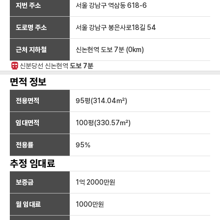
지번 주소
서울 강남구 역삼동 618-6
도로명 주소
서울 강남구 봉은사로18길 54
근처 지하철
신논현역
도보 7분
(
0
km)
신분당선
신논현
역
도보 7분
면적 정보
전용면적
95
평(
314.04
㎡)
임대면적
100
평(
330.57
㎡)
전용률
95
%
추정 임대료
보증금
1억 2000만
원
월 임대료
1000만
원