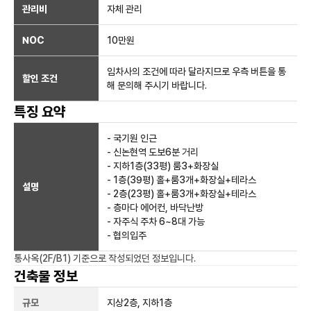
관리비
자체 관리
NOC
10만
원
임차사의 조건에 따라 달라지므로 우측 버튼을 통
할인 조건
해 문의해 주시기 바랍니다.
특징 요약
- 국기원 인근
- 신논현역 도보6분 거리
- 지하1층(33평) 룸3+화장실
- 1층(39평) 홀+룸3개+화장실+테라스
설명
- 2층(23평) 홀+룸3개+화장실+테라스
- 층마다 에어컨, 바닥난방
- 자주식 주차 6~8대 가능
- 협의입주
통사옥(2F/B1)
기준으로 작성되었던 정보입니다.
건축물 정보
규모
지상
2
층, 지하
1
층