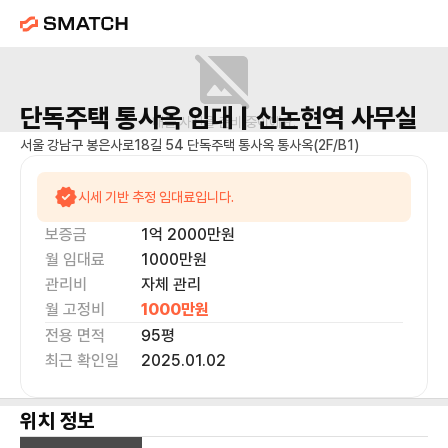
단독주택 통사옥
임대 |
신논현역
사무실
매물 사진을 준비 중이에요.
서울 강남구 봉은사로18길 54 단독주택 통사옥 통사옥(2F/B1)
시세 기반 추정 임대료입니다.
보증금
1억 2000만
원
월 임대료
1000만
원
관리비
자체 관리
월 고정비
1000만
원
전용 면적
95
평
최근 확인일
2025.01.02
위치 정보