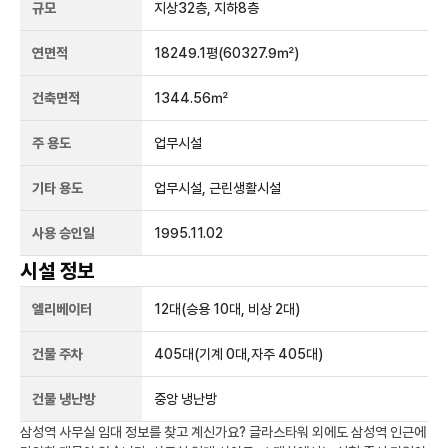
규모
지상
32
층, 지하
8
층
연면적
18249.1평
(60327.9㎡)
건축면적
1344.56㎡
주 용도
업무시설
기타 용도
업무시설, 근린생활시설
사용 승인일
1995.11.02
시설 정보
엘리베이터
12
대
(승용 10대, 비상 2대)
건물 주차
405
대
(기계 0대,자주 405대)
건물 냉난방
중앙 냉난방
삼성역
사무실 임대 정보를 찾고 계신가요?
글라스타워
외에도
삼성역
인근에