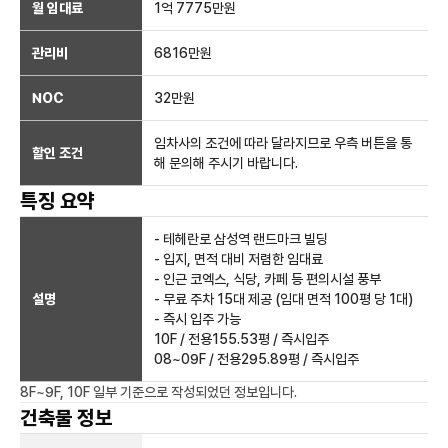
월 임대료
1억 7775만
원
관리비
6816만원
NOC
32만
원
임차사의 조건에 따라 달라지므로 우측 버튼을 통
할인 조건
해 문의해 주시기 바랍니다.
특징 요약
- 테헤란로 삼성역 랜드마크 빌딩
- 입지, 면적 대비 저렴한 임대료
- 인근 코엑스, 식당, 카페 등 편의시설 풍부
설명
- 무료 주차 15대 제공 (임대 면적 100평 당 1대)
- 즉시 입주 가능
10F / 전용155.53평 / 즉시입주
08~09F / 전용295.89평 / 즉시입주
8F~9F, 10F 일부
기준으로 작성되었던 정보입니다.
건축물 정보