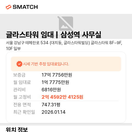
글라스타워
임대 |
삼성역
사무실
매물 사진을 준비 중이에요.
서울 강남구 테헤란로 534 (대치동, 글라스타워빌딩) 글라스타워 8F~9F,
10F 일부
시세 기반 추정 임대료입니다.
보증금
17억 7756만
원
월 임대료
1억 7775만
원
관리비
6816만원
월 고정비
2억 4592만 4125
원
전용 면적
747.31
평
최근 확인일
2026.01.14
위치 정보