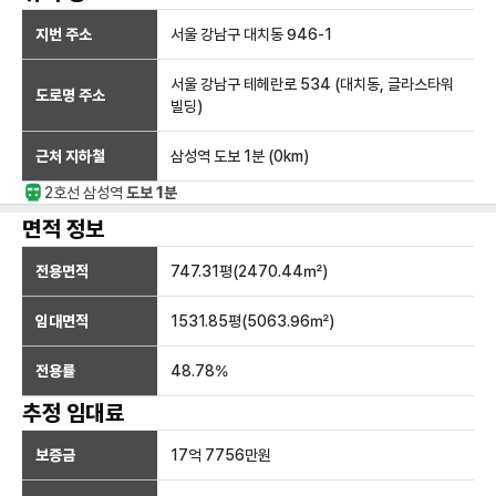
지번 주소
서울 강남구 대치동 946-1
서울 강남구 테헤란로 534 (대치동, 글라스타워
도로명 주소
빌딩)
근처 지하철
삼성역
도보 1분
(
0
km)
2호선
삼성
역
도보 1분
면적 정보
전용면적
747.31
평(
2470.44
㎡)
임대면적
1531.85
평(
5063.96
㎡)
전용률
48.78
%
추정 임대료
보증금
17억 7756만
원