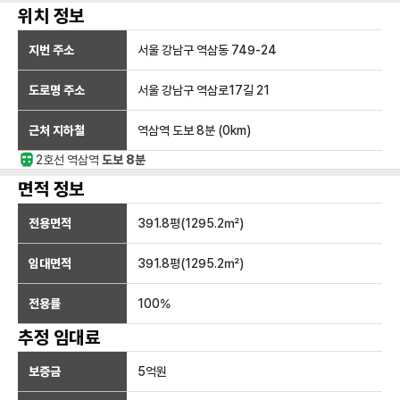
위치 정보
지번 주소
서울 강남구 역삼동 749-24
도로명 주소
서울 강남구 역삼로17길 21
근처 지하철
역삼역
도보 8분
(
0
km)
2호선
역삼
역
도보 8분
면적 정보
전용면적
391.8
평(
1295.2
㎡)
임대면적
391.8
평(
1295.2
㎡)
전용률
100
%
추정 임대료
보증금
5억
원