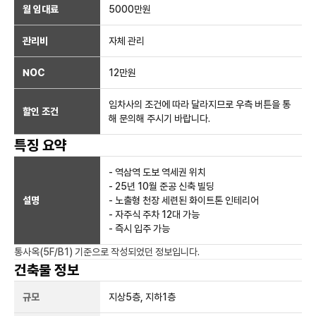
월 임대료
5000만
원
관리비
자체 관리
NOC
12만
원
임차사의 조건에 따라 달라지므로 우측 버튼을 통
할인 조건
해 문의해 주시기 바랍니다.
특징 요약
- 역삼역 도보 역세권 위치
- 25년 10월 준공 신축 빌딩
설명
- 노출형 천장 세련된 화이트톤 인테리어
- 자주식 주차 12대 가능
- 즉시 입주 가능
통사옥(5F/B1)
기준으로 작성되었던 정보입니다.
건축물 정보
규모
지상
5
층, 지하
1
층