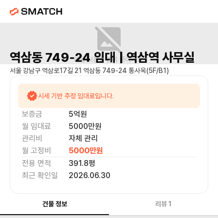
역삼동 749-24
임대 |
역삼역
사무실
매물 사진을 준비 중이에요.
서울 강남구 역삼로17길 21 역삼동 749-24 통사옥(5F/B1)
시세 기반 추정 임대료입니다.
보증금
5억
원
월 임대료
5000만
원
관리비
자체 관리
월 고정비
5000만
원
전용 면적
391.8
평
최근 확인일
2026.06.30
건물 정보
리뷰
1