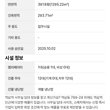
연면적
391.8평
(1295.22㎡)
건축면적
293.71㎡
주 용도
업무시설
기타 용도
-
사용 승인일
2025.10.02
시설 정보
엘리베이터
1
대
(승용 1대, 비상 0대)
건물 주차
12
대
(기계 0대,자주 12대)
건물 냉난방
개별 냉난방
역삼역
사무실 임대 정보를 찾고 계신가요?
역삼동 749-24
외에도
역삼역
인근에 다양한 매물이 있습니다. 사무실 임대 사이트, 스매치에서는 신청 즉시
기업이 입력한 희망 조건에 딱 맞는 매물을 무료로 제안받을 수 있습니다.