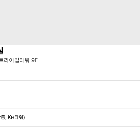
실
 트라이업타워 9F
동, KH타워)