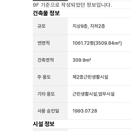
9F
기준으로 작성되었던 정보입니다.
건축물 정보
규모
지상
9
층, 지하
2
층
연면적
1061.72평
(3509.84㎡)
건축면적
309.9㎡
주 용도
제2종근린생활시설
기타 용도
근린생활시설,업무시설
사용 승인일
1993.07.28
시설 정보