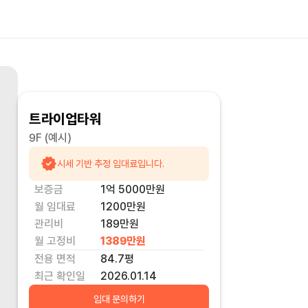
트라이업타워
9F
(예시)
시세 기반 추정 임대료입니다.
보증금
1억 5000만
원
월 임대료
1200만
원
관리비
189만원
월 고정비
1389만
원
전용 면적
84.7
평
최근 확인일
2026.01.14
임대 문의하기