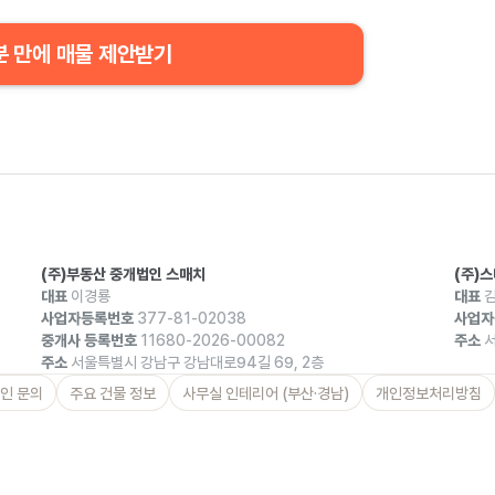
분 만에 매물 제안받기
(주)부동산 중개법인 스매치
(주)
대표
이경룡
대표
김
사업자등록번호
377-81-02038
사업자
중개사 등록번호
11680-2026-00082
주소
서
주소
서울특별시 강남구 강남대로94길 69, 2층
인 문의
주요 건물 정보
사무실 인테리어 (부산·경남)
개인정보처리방침