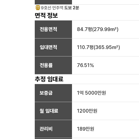
9호선
언주
역
도보 2분
면적 정보
전용면적
84.7
평(
279.99
㎡)
임대면적
110.7
평(
365.95
㎡)
전용률
76.51
%
추정 임대료
보증금
1억 5000만
원
월 임대료
1200만
원
관리비
189만원