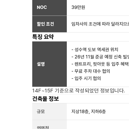
NOC
39만
원
할인 조건
임차사의 조건에 따라 달라지므로
특징 요약
- 성수역 도보 역세권 위치
- 26년 11월 준공 예정 신축 빌
설명
- 렌트프리, 핏아웃 등 입주 혜택
- 무료 주차 대수 협의
- 입주 시기 협의
14F~15F
기준으로 작성되었던 정보입니다.
건축물 정보
규모
지상
18
층, 지하
6
층
연면적