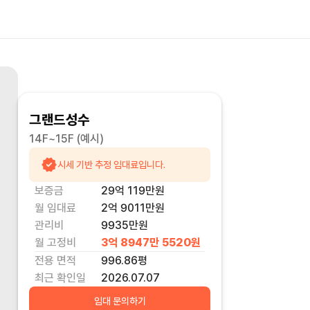
그랜드성수
14F~15F
(예시)
시세 기반 추정 임대료입니다.
보증금
29억 119만
원
월 임대료
2억 9011만
원
관리비
9935만원
월 고정비
3억 8947만 5520
원
전용 면적
996.86
평
최근 확인일
2026.07.07
임대 문의하기