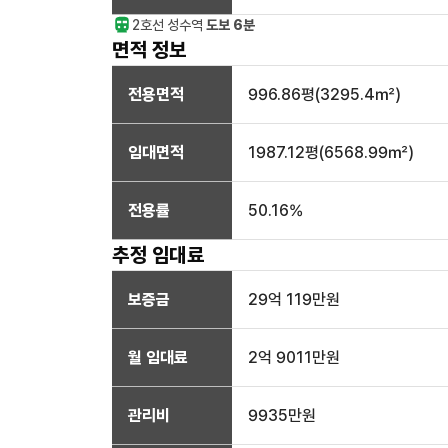
2호선
성수
역
도보 6분
면적 정보
전용면적
996.86
평(
3295.4
㎡)
임대면적
1987.12
평(
6568.99
㎡)
전용률
50.16
%
추정 임대료
보증금
29억 119만
원
월 임대료
2억 9011만
원
관리비
9935만원