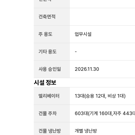
건축면적
주 용도
업무시설
기타 용도
-
사용 승인일
2026.11.30
시설 정보
엘리베이터
13
대
(승용 12대, 비상 1대)
건물 주차
603
대
(기계 160대,자주 443
건물 냉난방
개별 냉난방