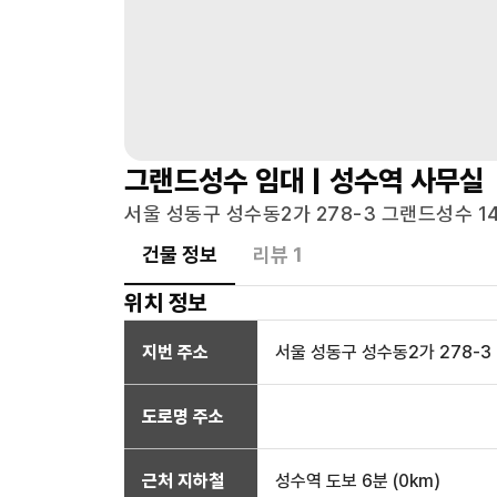
그랜드성수
임대 |
성수역
사무실
서울 성동구 성수동2가 278-3 그랜드성수 14
건물 정보
리뷰
1
위치 정보
지번 주소
서울 성동구 성수동2가 278-3
도로명 주소
근처 지하철
성수역
도보 6분
(
0
km)