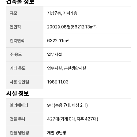
건축물 정보
규모
지상
7
층, 지하
4
층
연면적
20029.08평
(66212.13㎡)
건축면적
6322.91㎡
주 용도
업무시설
기타 용도
업무시설, 근린생활시설
사용 승인일
1989.11.03
시설 정보
엘리베이터
9
대
(승용 7대, 비상 2대)
건물 주차
427
대
(기계 0대,자주 427대)
건물 냉난방
개별 냉난방