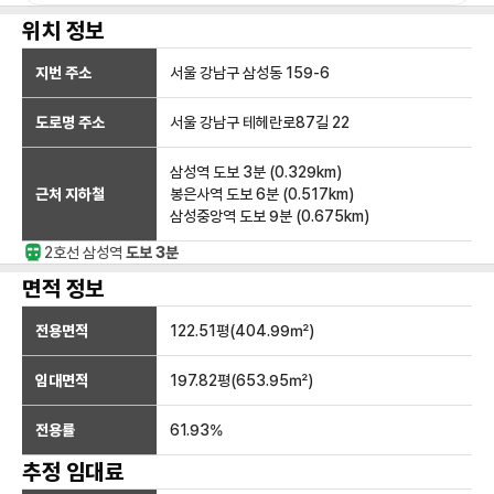
위치 정보
지번 주소
서울 강남구 삼성동 159-6
도로명 주소
서울 강남구 테헤란로87길 22
삼성역
도보 3분
(
0.329
km)
근처 지하철
봉은사역
도보 6분
(
0.517
km)
삼성중앙역
도보 9분
(
0.675
km)
2호선
삼성
역
도보 3분
면적 정보
전용면적
122.51
평(
404.99
㎡)
임대면적
197.82
평(
653.95
㎡)
전용률
61.93
%
추정 임대료