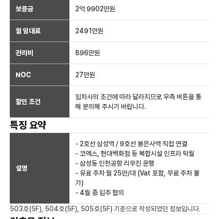
보증금
2억 9902만
원
월 임대료
2491만
원
관리비
896만원
NOC
27만
원
임차사의 조건에 따라 달라지므로 우측 버튼을 통
할인 조건
해 문의해 주시기 바랍니다.
특징 요약
- 2호선 삼성역 / 9호선 봉은사역 직접 연결
- 코엑스, 현대백화점 등 복합시설 인프라 탁월
- 삼성동 인천공항 리무진 운행
설명
- 유료 주차 월 25만/대 (Vat 포함, 무료 주차 불
가)
- 4월 중 입주 협의
503호(5F), 504호(5F), 505호(5F)
기준으로 작성되었던 정보입니다.