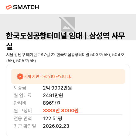
한국도심공항터미널
임대 |
삼성역
사무
매물 사진을 준비 중이에요.
실
서울 강남구 테헤란로87길 22 한국도심공항터미널 503호(5F), 504호
(5F), 505호(5F)
시세 기반 추정 임대료입니다.
보증금
2억 9902만
원
월 임대료
2491만
원
관리비
896만원
월 고정비
3388만 8000
원
전용 면적
122.51
평
최근 확인일
2026.02.23