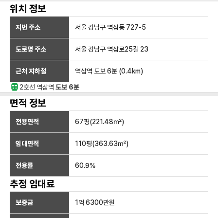
위치 정보
지번 주소
서울 강남구 역삼동 727-5
도로명 주소
서울 강남구 역삼로25길 23
근처 지하철
역삼역
도보 6분
(
0.4
km)
2호선
역삼
역
도보 6분
면적 정보
전용면적
67
평(
221.48
㎡)
임대면적
110
평(
363.63
㎡)
전용률
60.9
%
추정 임대료
보증금
1억 6300만
원