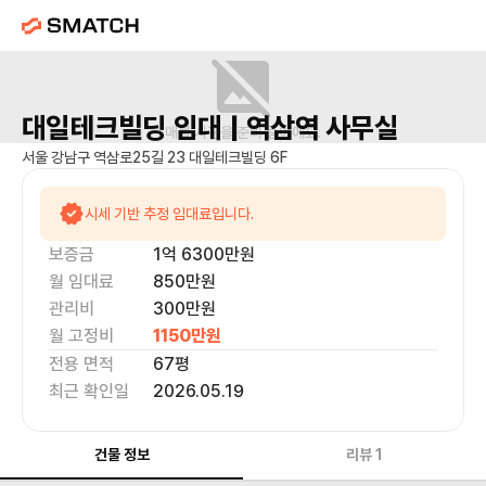
대일테크빌딩
임대 |
역삼역
사무실
매물 사진을 준비 중이에요.
서울 강남구 역삼로25길 23 대일테크빌딩 6F
시세 기반 추정 임대료입니다.
보증금
1억 6300만
원
월 임대료
850만
원
관리비
300만원
월 고정비
1150만
원
전용 면적
67
평
최근 확인일
2026.05.19
건물 정보
리뷰
1