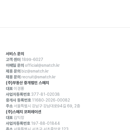
서비스 문의
고객 센터
1899-6027
이메일 문의
official@smatch.kr
제휴 문의
biz@smatch.kr
채용 문의
recruit@smatch.kr
(주)부동산 중개법인 스매치
대표
이경룡
사업자등록번호
377-81-02038
중개사 등록번호
11680-2026-00082
주소
서울특별시 강남구 강남대로94길 69, 2층
(주)스매치 코퍼레이션
대표
김익정
사업자등록번호
197-88-01844
주소
서울특별시 서초구 서초중앙로 123