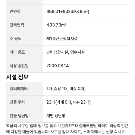
연면적
989.01평
(3269.49㎡)
건축면적
433.73㎡
주 용도
제1종근린생활시설
기타 용도
근린생활시설, 업무시설
사용 승인일
2009.08.14
시설 정보
엘리베이터
1
대
(승용 1대, 비상 0대)
건물 주차
23
대
(기계 0대,자주 23대)
건물 냉난방
개별 냉난방
역삼역
사무실 임대 정보를 찾고 계신가요?
대일테크빌딩
외에도
역삼역
인근
에 다양한 매물이 있습니다. 사무실 임대 사이트, 스매치에서는 신청 즉시 기