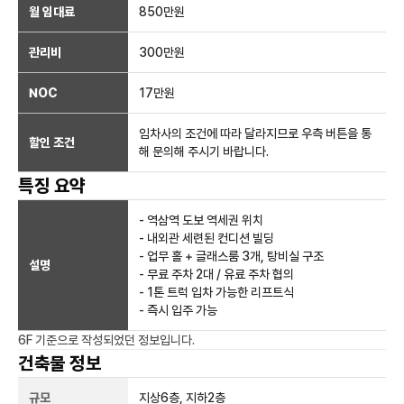
월 임대료
850만
원
관리비
300만원
NOC
17만
원
임차사의 조건에 따라 달라지므로 우측 버튼을 통
할인 조건
해 문의해 주시기 바랍니다.
특징 요약
- 역삼역 도보 역세권 위치
- 내외관 세련된 컨디션 빌딩
- 업무 홀 + 글래스룸 3개, 탕비실 구조
설명
- 무료 주차 2대 / 유료 주차 협의
- 1톤 트럭 입차 가능한 리프트식
- 즉시 입주 가능
6F
기준으로 작성되었던 정보입니다.
건축물 정보
규모
지상
6
층, 지하
2
층