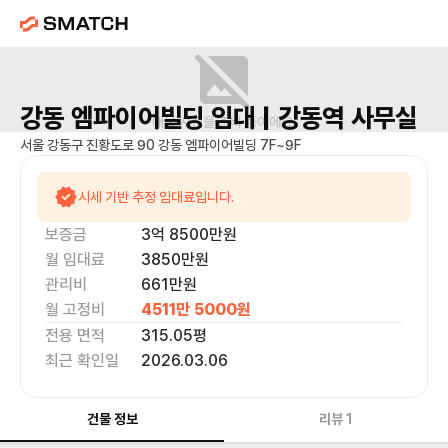
강동 엠파이어빌딩
임대 |
강동역
사무실
매물 사진을 준비 중이에요.
서울 강동구 진황도로 90 강동 엠파이어빌딩 7F~9F
시세 기반 추정 임대료입니다.
보증금
3억 8500만
원
월 임대료
3850만
원
관리비
661만원
월 고정비
4511만 5000
원
전용 면적
315.05
평
최근 확인일
2026.03.06
건물 정보
리뷰
1