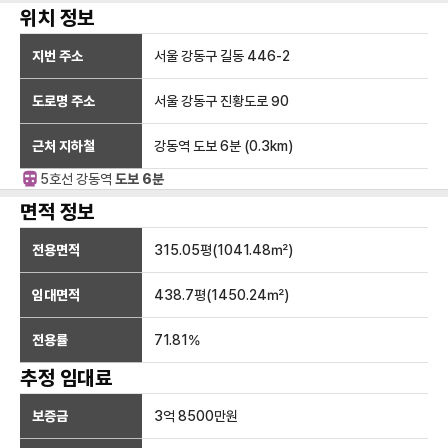
위치 정보
지번 주소
서울 강동구 길동 446-2
도로명 주소
서울 강동구 진황도로 90
근처 지하철
강동역
도보 6분
(
0.3
km)
5호선
강동
역
도보 6분
면적 정보
전용면적
315.05
평(
1041.48
㎡)
임대면적
438.7
평(
1450.24
㎡)
전용률
71.81
%
추정 임대료
보증금
3억 8500만
원