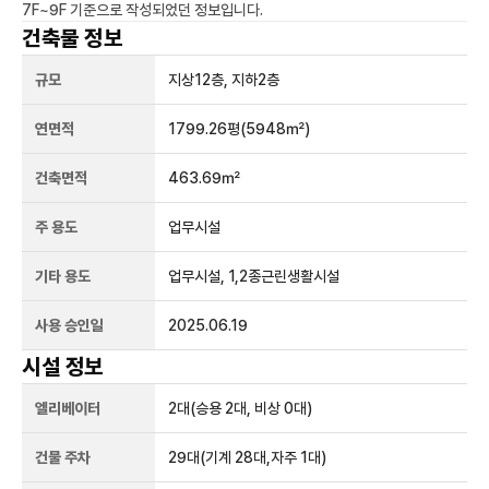
7F~9F
기준으로 작성되었던 정보입니다.
건축물 정보
규모
지상
12
층, 지하
2
층
연면적
1799.26평
(5948㎡)
건축면적
463.69㎡
주 용도
업무시설
기타 용도
업무시설, 1,2종근린생활시설
사용 승인일
2025.06.19
시설 정보
엘리베이터
2
대
(승용 2대, 비상 0대)
건물 주차
29
대
(기계 28대,자주 1대)