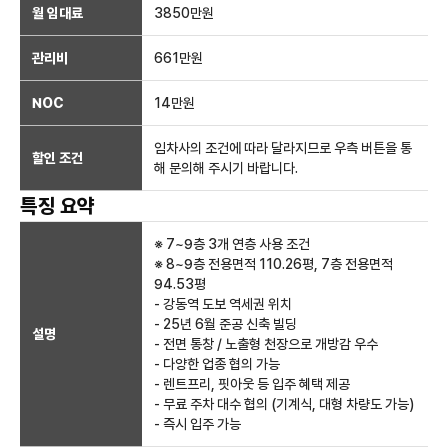
월 임대료
3850만
원
관리비
661만원
NOC
14만
원
임차사의 조건에 따라 달라지므로 우측 버튼을 통
할인 조건
해 문의해 주시기 바랍니다.
특징 요약
※ 7~9층 3개 연층 사용 조건
※ 8~9층 전용면적 110.26평, 7층 전용면적
94.53평
- 강동역 도보 역세권 위치
- 25년 6월 준공 신축 빌딩
설명
- 전면 통창 / 노출형 천장으로 개방감 우수
- 다양한 업종 협의 가능
- 렌트프리, 핏아웃 등 입주 혜택 제공
- 무료 주차 대수 협의 (기계식, 대형 차량도 가능)
- 즉시 입주 가능