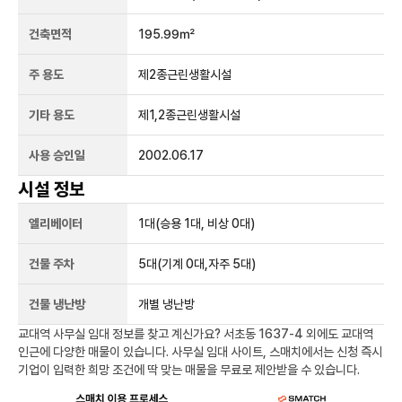
건축면적
195.99㎡
주 용도
제2종근린생활시설
기타 용도
제1,2종근린생활시설
사용 승인일
2002.06.17
시설 정보
엘리베이터
1
대
(승용 1대, 비상 0대)
건물 주차
5
대
(기계 0대,자주 5대)
건물 냉난방
개별 냉난방
교대역
사무실 임대 정보를 찾고 계신가요?
서초동 1637-4
외에도
교대역
인근에 다양한 매물이 있습니다. 사무실 임대 사이트, 스매치에서는 신청 즉시
기업이 입력한 희망 조건에 딱 맞는 매물을 무료로 제안받을 수 있습니다.