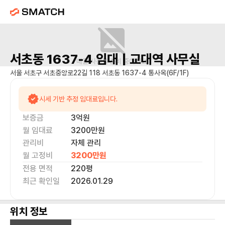
서초동 1637-4
임대 |
교대역
사무실
매물 사진을 준비 중이에요.
서울 서초구 서초중앙로22길 118 서초동 1637-4 통사옥(6F/1F)
시세 기반 추정 임대료입니다.
보증금
3억
원
월 임대료
3200만
원
관리비
자체 관리
월 고정비
3200만
원
전용 면적
220
평
최근 확인일
2026.01.29
위치 정보