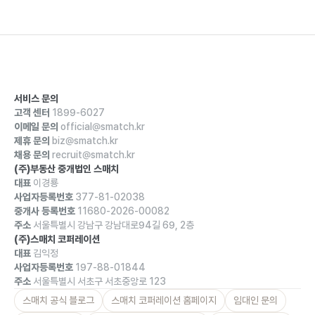
서비스 문의
고객 센터
1899-6027
이메일 문의
official@smatch.kr
제휴 문의
biz@smatch.kr
채용 문의
recruit@smatch.kr
(주)부동산 중개법인 스매치
대표
이경룡
사업자등록번호
377-81-02038
중개사 등록번호
11680-2026-00082
주소
서울특별시 강남구 강남대로94길 69, 2층
(주)스매치 코퍼레이션
대표
김익정
사업자등록번호
197-88-01844
주소
서울특별시 서초구 서초중앙로 123
스매치 공식 블로그
스매치 코퍼레이션 홈페이지
임대인 문의