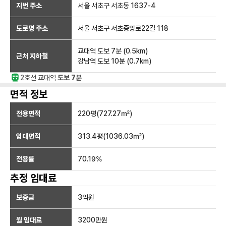
지번 주소
서울 서초구 서초동 1637-4
도로명 주소
서울 서초구 서초중앙로22길 118
교대역
도보 7분
(
0.5
km)
근처 지하철
강남역
도보 10분
(
0.7
km)
2호선
교대
역
도보 7분
면적 정보
전용면적
220
평(
727.27
㎡)
임대면적
313.4
평(
1036.03
㎡)
전용률
70.19
%
추정 임대료
보증금
3억
원
월 임대료
3200만
원