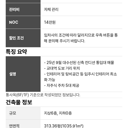
관리비
자체 관리
NOC
14만
원
임차사의 조건에 따라 달라지므로 우측 버튼을 통
할인 조건
해 문의해 주시기 바랍니다.
특징 요약
- 25년 9월 대수선된 신축 컨디션 통임대 매물
- 교대역 도보 거리 위치
설명
- 인테리어 및 탕비공간 등 입주시 인테리어 최소
화 가능
- 자주식 주차 5대 제공
통사옥(6F/1F)
기준으로 작성되었던 정보입니다.
건축물 정보
규모
지상
6
층, 지하
0
층
연면적
313.36평
(1035.91㎡)