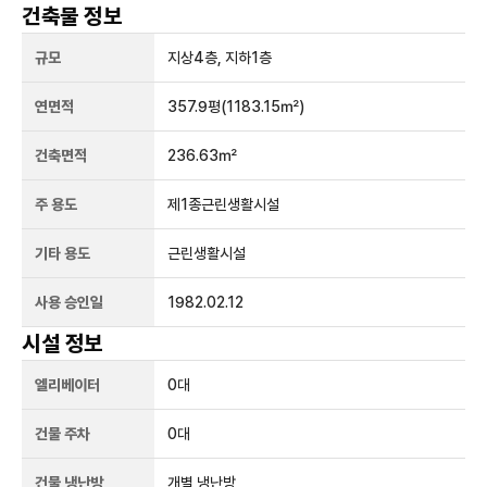
건축물 정보
규모
지상
4
층, 지하
1
층
연면적
357.9평
(1183.15㎡)
건축면적
236.63㎡
주 용도
제1종근린생활시설
기타 용도
근린생활시설
사용 승인일
1982.02.12
시설 정보
엘리베이터
0
대
건물 주차
0
대
건물 냉난방
개별 냉난방