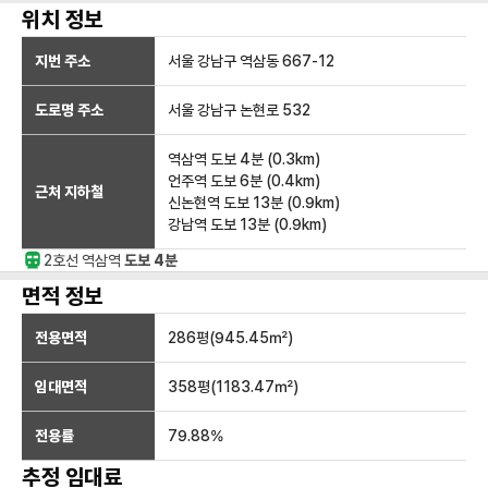
위치 정보
지번 주소
서울 강남구 역삼동 667-12
도로명 주소
서울 강남구 논현로 532
역삼역
도보 4분
(
0.3
km)
언주역
도보 6분
(
0.4
km)
근처 지하철
신논현역
도보 13분
(
0.9
km)
강남역
도보 13분
(
0.9
km)
2호선
역삼
역
도보 4분
면적 정보
전용면적
286
평(
945.45
㎡)
임대면적
358
평(
1183.47
㎡)
전용률
79.88
%
추정 임대료