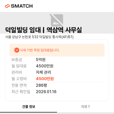
덕일빌딩
임대 |
역삼역
사무실
매물 사진을 준비 중이에요.
서울 강남구 논현로 532 덕일빌딩 통사옥(4F/B1)
시세 기반 추정 임대료입니다.
보증금
5억
원
월 임대료
4500만
원
관리비
자체 관리
월 고정비
4500만
원
전용 면적
286
평
최근 확인일
2026.01.16
건물 정보
리뷰
1