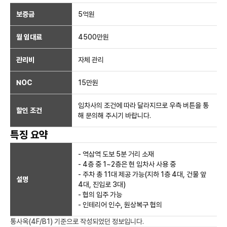
보증금
5억
원
월 임대료
4500만
원
관리비
자체 관리
NOC
15만
원
임차사의 조건에 따라 달라지므로 우측 버튼을 통
할인 조건
해 문의해 주시기 바랍니다.
특징 요약
- 역삼역 도보 5분 거리 소재
- 4층 중 1~2층은 현 임차사 사용 중
- 주차 총 11대 제공 가능(지하 1층 4대, 건물 앞
설명
4대, 진입로 3대)
- 협의 입주 가능
- 인테리어 인수, 원상복구 협의
통사옥(4F/B1)
기준으로 작성되었던 정보입니다.