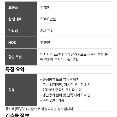
보증금
4억
원
월 임대료
5000만
원
관리비
자체 관리
NOC
11만
원
임차사의 조건에 따라 달라지므로 우측 버튼을 통
할인 조건
해 문의해 주시기 바랍니다.
특징 요약
- 선정릉역 도보 역세권 위치
- 코너 입지이며, 가시성 우수한 외관
설명
- 2019년 준공된 준신축 빌딩
- 냉난방기 완비 및 단독 테라스 제공
- 주차 20대 가능
통사옥(5F/B1)
기준으로 작성되었던 정보입니다.
건축물 정보