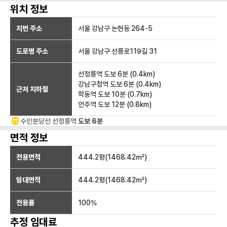
위치 정보
지번 주소
서울 강남구 논현동 264-5
도로명 주소
서울 강남구 선릉로119길 31
선정릉역
도보 6분
(
0.4
km)
강남구청역
도보 6분
(
0.4
km)
근처 지하철
학동역
도보 10분
(
0.7
km)
언주역
도보 12분
(
0.8
km)
수인분당선
선정릉
역
도보 6분
면적 정보
전용면적
444.2
평(
1468.42
㎡)
임대면적
444.2
평(
1468.42
㎡)
전용률
100
%
추정 임대료