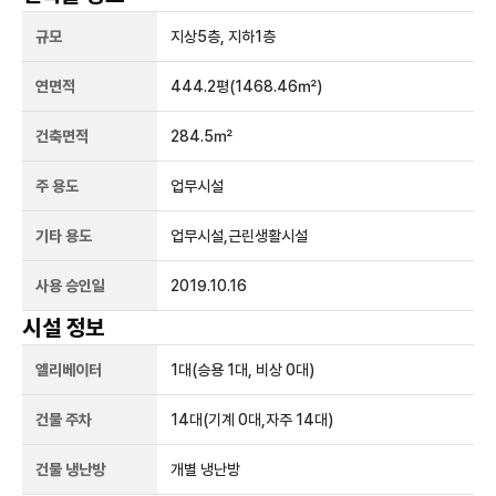
규모
지상
5
층, 지하
1
층
연면적
444.2평
(1468.46㎡)
건축면적
284.5㎡
주 용도
업무시설
기타 용도
업무시설,근린생활시설
사용 승인일
2019.10.16
시설 정보
엘리베이터
1
대
(승용 1대, 비상 0대)
건물 주차
14
대
(기계 0대,자주 14대)
건물 냉난방
개별 냉난방