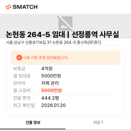
논현동 264-5
임대 |
선정릉역
사무실
매물 사진을 준비 중이에요.
서울 강남구 선릉로119길 31 논현동 264-5 통사옥(5F/B1)
시세 기반 추정 임대료입니다.
보증금
4억
원
월 임대료
5000만
원
관리비
자체 관리
월 고정비
5000만
원
전용 면적
444.2
평
최근 확인일
2026.01.20
건물 정보
리뷰
1