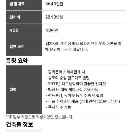
월 임대료
8649만
원
관리비
2843만원
NOC
40만
원
임차사의 조건에 따라 달라지므로 우측 버튼을 통
할인 조건
해 문의해 주시기 바랍니다.
특징 요약
- 광화문역 초역세권 위치
- 종로의 중심 랜드마크 빌딩
- 2011년 리모델링하여 깔끔한 컨디션
설명
- 빌딩 내 대형 세미나실 이용 가능
- 렌트프리, 핏아웃 등 입주 혜택 협의
- 무료 주차 4대 제공 (임대 면적 100평 당 1대)
- 즉시 입주 가능
11F 일부
기준으로 작성되었던 정보입니다.
건축물 정보