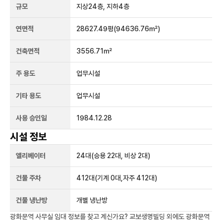
규모
지상
24
층, 지하
4
층
연면적
28627.49평
(94636.76㎡)
건축면적
3556.71㎡
주 용도
업무시설
기타 용도
업무시설
사용 승인일
1984.12.28
시설 정보
엘리베이터
24
대
(승용 22대, 비상 2대)
건물 주차
412
대
(기계 0대,자주 412대)
건물 냉난방
개별 냉난방
광화문역
사무실 임대 정보를 찾고 계신가요?
교보생명빌딩
외에도
광화문역