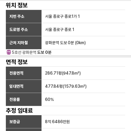
위치 정보
지번 주소
서울 종로구 종로1가 1
도로명 주소
서울 종로구 종로 1
근처 지하철
광화문역
도보 0분
(
0
km)
5호선
광화문
역
도보 0분
면적 정보
전용면적
286.71
평(
947.8
㎡)
임대면적
477.84
평(
1579.63
㎡)
전용률
60
%
추정 임대료
보증금
8억 6486만
원