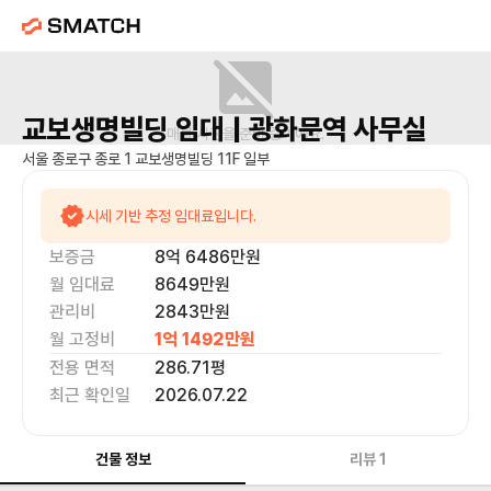
교보생명빌딩
임대 |
광화문역
사무실
매물 사진을 준비 중이에요.
서울 종로구 종로 1 교보생명빌딩 11F 일부
시세 기반 추정 임대료입니다.
보증금
8억 6486만
원
월 임대료
8649만
원
관리비
2843만원
월 고정비
1억 1492만
원
전용 면적
286.71
평
최근 확인일
2026.07.22
건물 정보
리뷰
1