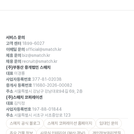
서비스 문의
고객 센터
1899-6027
이메일 문의
official@smatch.kr
제휴 문의
biz@smatch.kr
채용 문의
recruit@smatch.kr
(주)부동산 중개법인 스매치
대표
이경룡
사업자등록번호
377-81-02038
중개사 등록번호
11680-2026-00082
주소
서울특별시 강남구 강남대로94길 69, 2층
(주)스매치 코퍼레이션
대표
김익정
사업자등록번호
197-88-01844
주소
서울특별시 서초구 서초중앙로 123
스매치 공식 블로그
스매치 코퍼레이션 홈페이지
임대인 문의
주요 건물 정보
사무실 인테리어 (부산·경남)
개인정보처리방침