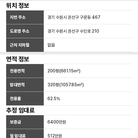
위치 정보
지번 주소
경기 수원시 권선구 구운동 467
도로명 주소
경기 수원시 권선구 수인로 210
근처 지하철
없음
면적 정보
전용면적
200
평(
661.15
㎡)
임대면적
320
평(
1057.85
㎡)
전용률
62.5
%
추정 임대료
보증금
6400만
원
월 임대료
512만
원