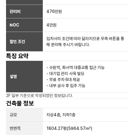
관리비
476만원
NOC
4만
원
임차사의 조건에 따라 달라지므로 우측 버튼을 통
할인 조건
해 문의해 주시기 바랍니다.
특징 요약
- 수원역, 화서역 대중교통 접근 가능
- 대기업 관리 사옥 빌딩
설명
- 무료 주차 6대 제공
- 내부 공사 후 입주 가능
2F 일부
기준으로 작성되었던 정보입니다.
건축물 정보
규모
지상
4
층, 지하
1
층
연면적
1804.27평
(5964.57㎡)