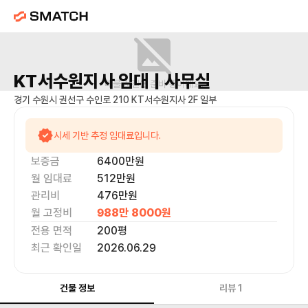
KT서수원지사
임대 |
사무실
매물 사진을 준비 중이에요.
경기 수원시 권선구 수인로 210 KT서수원지사 2F 일부
시세 기반 추정 임대료입니다.
보증금
6400만
원
월 임대료
512만
원
관리비
476만원
월 고정비
988만 8000
원
전용 면적
200
평
최근 확인일
2026.06.29
건물 정보
리뷰
1