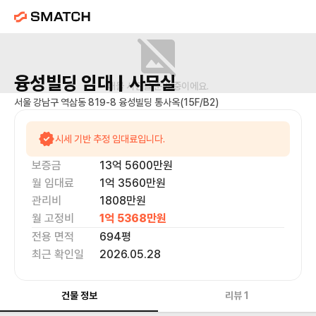
융성빌딩
임대 |
사무실
매물 사진을 준비 중이에요.
서울 강남구 역삼동 819-8 융성빌딩 통사옥(15F/B2)
시세 기반 추정 임대료입니다.
보증금
13억 5600만
원
월 임대료
1억 3560만
원
관리비
1808만원
월 고정비
1억 5368만
원
전용 면적
694
평
최근 확인일
2026.05.28
건물 정보
리뷰
1