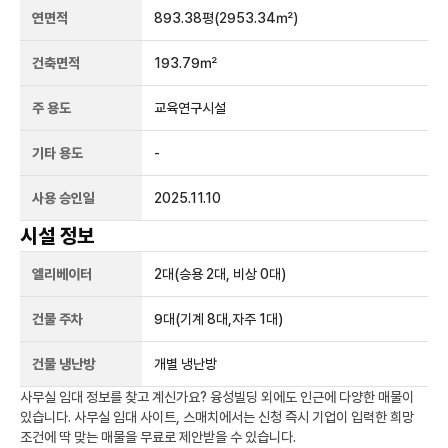
연면적
893.38평
(2953.34㎡)
건축면적
193.79㎡
주 용도
교육연구시설
기타 용도
-
사용 승인일
2025.11.10
시설 정보
엘리베이터
2
대
(승용 2대, 비상 0대)
건물 주차
9
대
(기계 8대,자주 1대)
건물 냉난방
개별 냉난방
사무실 임대 정보를 찾고 계신가요?
융성빌딩
외에도
인근에 다양한 매물이
있습니다. 사무실 임대 사이트, 스매치에서는 신청 즉시 기업이 입력한 희망
조건에 딱 맞는 매물을 무료로 제안받을 수 있습니다.