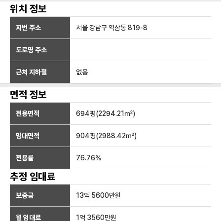
위치 정보
지번 주소
서울 강남구 역삼동 819-8
도로명 주소
근처 지하철
없음
면적 정보
전용면적
694
평(
2294.21
㎡)
임대면적
904
평(
2988.42
㎡)
전용률
76.76
%
추정 임대료
보증금
13억 5600만
원
월 임대료
1억 3560만
원