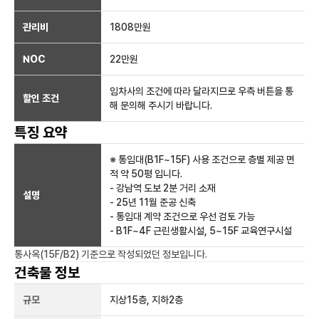
관리비
1808만원
NOC
22만
원
임차사의 조건에 따라 달라지므로 우측 버튼을 통
할인 조건
해 문의해 주시기 바랍니다.
특징 요약
※ 통임대(B1F~15F) 사용 조건으로 층별 제공 면
적 약 50평 입니다.
- 강남역 도보 2분 거리 소재
설명
- 25년 11월 준공 신축
- 통임대 계약 조건으로 우선 검토 가능
- B1F~4F 근린생활시설, 5~15F 교육연구시설
통사옥(15F/B2)
기준으로 작성되었던 정보입니다.
건축물 정보
규모
지상
15
층, 지하
2
층