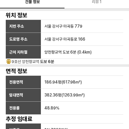
건물 정보
리뷰
1
위치 정보
지번 주소
서울 강서구 마곡동 779
도로명 주소
서울 강서구 마곡동로 166
근처 지하철
양천향교역
도보 6분
(
0.4
km)
9호선
양천향교
역
도보 6분
면적 정보
전용면적
186.94
평(
617.98
㎡)
임대면적
382.36
평(
1263.99
㎡)
전용률
48.89
%
추정 임대료