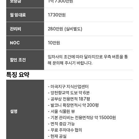
보증금
1억 7300만
원
월 임대료
1730만
원
관리비
280만원 (실비별도)
NOC
10만
원
임차사의 조건에 따라 달라지므로 우측 버튼을 통
할인 조건
해 문의해 주시기 바랍니다.
특징 요약
- 마곡지구 지식산업센터
- 양천향교역 도보 약 6분
- 공부상 전용면적 187평
- 발코니 확장면적시 약 200평
설명
- 서울 식물원 뷰
- 기본 관리비는 전용면적당 약 15000원
- 면적 증감 가능
- 무료 주차대수 협의
- 현재 공실