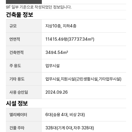
9F 일부
기준으로 작성되었던 정보입니다.
건축물 정보
규모
지상
10
층, 지하
4
층
연면적
11415.49평
(37737.34㎡)
건축면적
3494.54㎡
주 용도
업무시설
기타 용도
업무시설,지원시설(근린생활시설,기타업무시설)
사용 승인일
2024.09.26
시설 정보
엘리베이터
6
대
(승용 4대, 비상 2대)
건물 주차
328
대
(기계 0대,자주 328대)