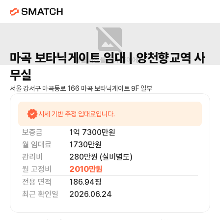
마곡 보타닉게이트
임대 |
양천향교역
사
매물 사진을 준비 중이에요.
무실
서울 강서구 마곡동로 166 마곡 보타닉게이트 9F 일부
시세 기반 추정 임대료입니다.
보증금
1억 7300만
원
월 임대료
1730만
원
관리비
280만원 (실비별도)
월 고정비
2010만
원
전용 면적
186.94
평
최근 확인일
2026.06.24