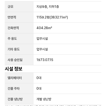
규모
지상
9
층, 지하
1
층
연면적
1159.2평
(3832.11㎡)
건축면적
404.28㎡
주 용도
업무시설
기타 용도
업무시설
사용 승인일
1973.07.15
시설 정보
엘리베이터
0
대
건물 주차
0
대
건물 냉난방
개별 냉난방