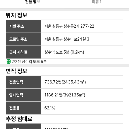
건물 정보
리뷰
1
위치 정보
지번 주소
서울 성동구 성수동2가 277-22
도로명 주소
서울 성동구 성수이로24길 3
근처 지하철
성수역
도보 5분
(
0.2
km)
2호선
성수
역
도보 5분
면적 정보
전용면적
736.72
평(
2435.43
㎡)
임대면적
1186.21
평(
3921.35
㎡)
전용률
62.1
%
추정 임대료