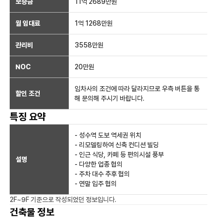
보증금
11억 2689만
원
월 임대료
1억 1268만
원
관리비
3558만원
NOC
20만
원
임차사의 조건에 따라 달라지므로 우측 버튼을 통
할인 조건
해 문의해 주시기 바랍니다.
특징 요약
- 성수역 도보 역세권 위치
- 리모델링하여 신축 컨디션 빌딩
- 인근 식당, 카페 등 편의시설 풍부
설명
- 다양한 업종 협의
- 주차 대수 추후 협의
- 연말 입주 협의
2F~9F
기준으로 작성되었던 정보입니다.
건축물 정보