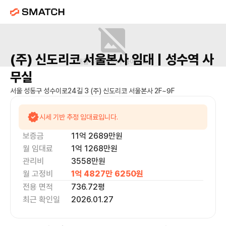
(주) 신도리코 서울본사
임대 |
성수역
사
매물 사진을 준비 중이에요.
무실
서울 성동구 성수이로24길 3 (주) 신도리코 서울본사 2F~9F
시세 기반 추정 임대료입니다.
보증금
11억 2689만
원
월 임대료
1억 1268만
원
관리비
3558만원
월 고정비
1억 4827만 6250
원
전용 면적
736.72
평
최근 확인일
2026.01.27