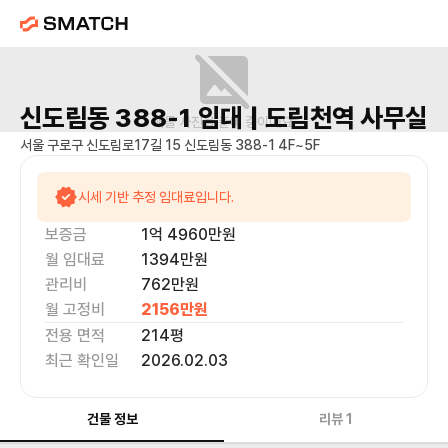
신도림동 388-1
임대 |
도림천역
사무실
매물 사진을 준비 중이에요.
서울 구로구 신도림로17길 15 신도림동 388-1 4F~5F
시세 기반 추정 임대료입니다.
보증금
1억 4960만
원
월 임대료
1394만
원
관리비
762만원
월 고정비
2156만
원
전용 면적
214
평
최근 확인일
2026.02.03
건물 정보
리뷰
1