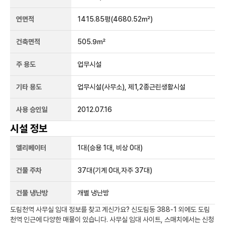
연면적
1415.85평
(4680.52㎡)
건축면적
505.9㎡
주 용도
업무시설
기타 용도
업무시설(사무소), 제1,2종근린생활시설
사용 승인일
2012.07.16
시설 정보
엘리베이터
1
대
(승용 1대, 비상 0대)
건물 주차
37
대
(기계 0대,자주 37대)
건물 냉난방
개별 냉난방
도림천역
사무실 임대 정보를 찾고 계신가요?
신도림동 388-1
외에도
도림
천역
인근에 다양한 매물이 있습니다. 사무실 임대 사이트, 스매치에서는 신청