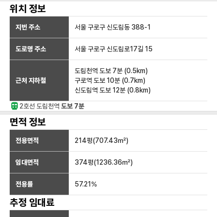
위치 정보
지번 주소
서울 구로구 신도림동 388-1
도로명 주소
서울 구로구 신도림로17길 15
도림천역
도보 7분
(
0.5
km)
근처 지하철
구로역
도보 10분
(
0.7
km)
신도림역
도보 12분
(
0.8
km)
2호선
도림천
역
도보 7분
면적 정보
전용면적
214
평(
707.43
㎡)
임대면적
374
평(
1236.36
㎡)
전용률
57.21
%
추정 임대료