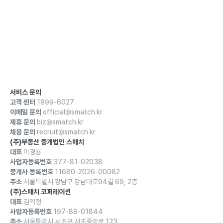
서비스 문의
고객 센터
1899-6027
이메일 문의
official@smatch.kr
제휴 문의
biz@smatch.kr
채용 문의
recruit@smatch.kr
(주)부동산 중개법인 스매치
대표
이경룡
사업자등록번호
377-81-02038
중개사 등록번호
11680-2026-00082
주소
서울특별시 강남구 강남대로94길 69, 2층
(주)스매치 코퍼레이션
대표
김익정
사업자등록번호
197-88-01844
주소
서울특별시 서초구 서초중앙로 123