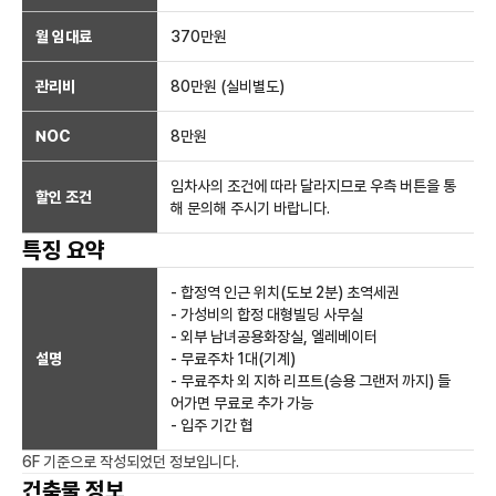
월 임대료
370만
원
관리비
80만원 (실비별도)
NOC
8만
원
임차사의 조건에 따라 달라지므로 우측 버튼을 통
할인 조건
해 문의해 주시기 바랍니다.
특징 요약
- 합정역 인근 위치(도보 2분) 초역세권
- 가성비의 합정 대형빌딩 사무실
- 외부 남녀공용화장실, 엘레베이터
설명
- 무료주차 1대(기계)
- 무료주차 외 지하 리프트(승용 그랜저 까지) 들
어가면 무료로 추가 가능
- 입주 기간 협
6F
기준으로 작성되었던 정보입니다.
건축물 정보