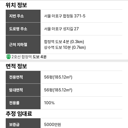
위치 정보
지번 주소
서울 마포구 합정동 371-5
도로명 주소
서울 마포구 성지길 27
합정역
도보 4분
(
0.3
km)
근처 지하철
상수역
도보 10분
(
0.7
km)
2호선
합정
역
도보 4분
면적 정보
전용면적
56
평(
185.12
㎡)
임대면적
56
평(
185.12
㎡)
전용률
100
%
추정 임대료
보증금
5000만
원