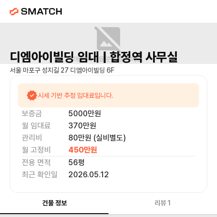
디엠아이빌딩
임대 |
합정역
사무실
매물 사진을 준비 중이에요.
서울 마포구 성지길 27 디엠아이빌딩 6F
시세 기반 추정 임대료입니다.
보증금
5000만
원
월 임대료
370만
원
관리비
80만원 (실비별도)
월 고정비
450만
원
전용 면적
56
평
최근 확인일
2026.05.12
건물 정보
리뷰
1