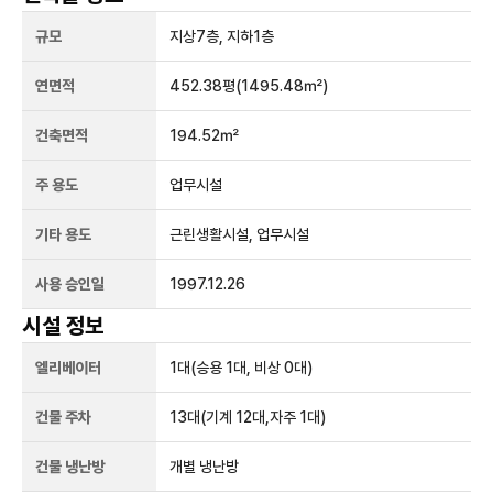
규모
지상
7
층, 지하
1
층
연면적
452.38평
(1495.48㎡)
건축면적
194.52㎡
주 용도
업무시설
기타 용도
근린생활시설, 업무시설
사용 승인일
1997.12.26
시설 정보
엘리베이터
1
대
(승용 1대, 비상 0대)
건물 주차
13
대
(기계 12대,자주 1대)
건물 냉난방
개별 냉난방