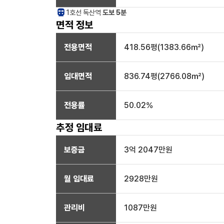
1호선
독산
역
도보 5분
면적 정보
전용면적
418.56
평(
1383.66
㎡)
임대면적
836.74
평(
2766.08
㎡)
전용률
50.02
%
추정 임대료
보증금
3억 2047만
원
월 임대료
2928만
원
관리비
1087만원