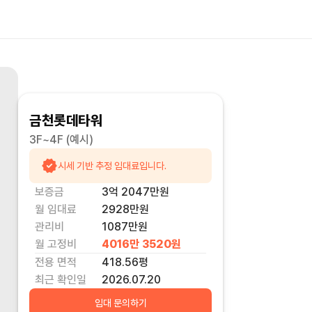
금천롯데타워
3F~4F
(예시)
시세 기반 추정 임대료입니다.
보증금
3억 2047만
원
월 임대료
2928만
원
관리비
1087만원
월 고정비
4016만 3520
원
전용 면적
418.56
평
최근 확인일
2026.07.20
임대 문의하기