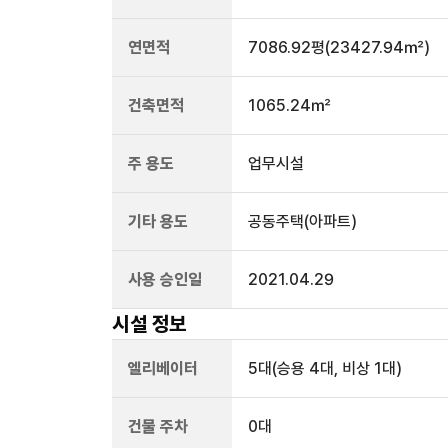
연면적
7086.92평
(23427.94㎡)
건축면적
1065.24㎡
주 용도
업무시설
기타 용도
공동주택(아파트)
사용 승인일
2021.04.29
시설 정보
엘리베이터
5
대
(승용 4대, 비상 1대)
건물 주차
0
대