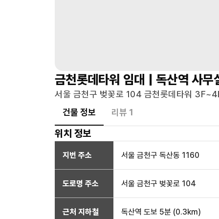
금천롯데타워
임대 |
독산역
사무
서울 금천구 벚꽃로 104 금천롯데타워 3F~4
건물 정보
리뷰
1
위치 정보
지번 주소
서울 금천구 독산동 1160
도로명 주소
서울 금천구 벚꽃로 104
근처 지하철
독산역
도보 5분
(
0.3
km)