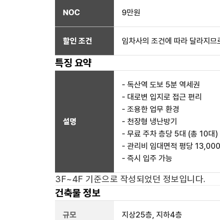
NOC
9만
원
할인 조건
임차사의 조건에 따라 달라지므로
특징 요약
- 독산역 도보 5분 역세권
- 대로변 입지로 접근 편리
- 조용한 업무 환경
설명
- 천장형 냉난방기
- 무료 주차 층당 5대 (총 10대)
- 관리비 임대면적 평당 13,00
- 즉시 입주 가능
3F~4F
기준으로 작성되었던 정보입니다.
건축물 정보
규모
지상
25
층, 지하
4
층