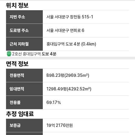
위치 정보
지번 주소
서울 서대문구 창천동 515-1
도로명 주소
서울 서대문구 연희로 6
근처 지하철
홍대입구역
도보 4분
(
0.4
km)
2호선
홍대입구
역
도보 4분
면적 정보
전용면적
898.23
평(
2969.35
㎡)
임대면적
1298.49
평(
4292.52
㎡)
전용률
69.17
%
추정 임대료
보증금
19억 2176만
원