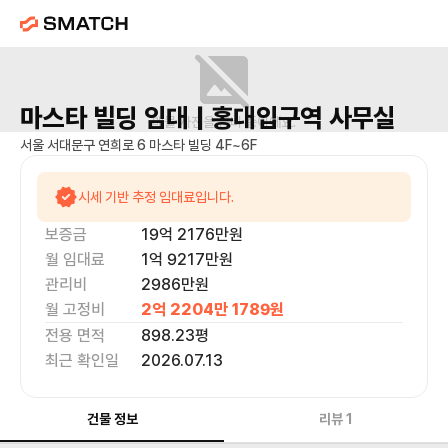
마스타 빌딩
임대 |
홍대입구역
사무실
매물 사진을 준비 중이에요.
서울 서대문구 연희로 6 마스타 빌딩 4F~6F
시세 기반 추정 임대료입니다.
보증금
19억 2176만
원
월 임대료
1억 9217만
원
관리비
2986만원
월 고정비
2억 2204만 1789
원
전용 면적
898.23
평
최근 확인일
2026.07.13
건물 정보
리뷰
1