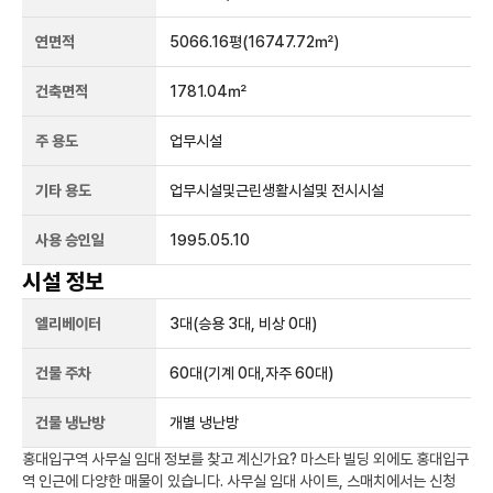
연면적
5066.16평
(16747.72㎡)
건축면적
1781.04㎡
주 용도
업무시설
기타 용도
업무시설및근린생활시설및 전시시설
사용 승인일
1995.05.10
시설 정보
엘리베이터
3
대
(승용 3대, 비상 0대)
건물 주차
60
대
(기계 0대,자주 60대)
건물 냉난방
개별 냉난방
홍대입구역
사무실 임대 정보를 찾고 계신가요?
마스타 빌딩
외에도
홍대입구
역
인근에 다양한 매물이 있습니다. 사무실 임대 사이트, 스매치에서는 신청