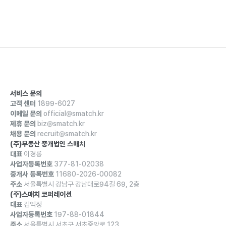
서비스 문의
고객 센터
1899-6027
이메일 문의
official@smatch.kr
제휴 문의
biz@smatch.kr
채용 문의
recruit@smatch.kr
(주)부동산 중개법인 스매치
대표
이경룡
사업자등록번호
377-81-02038
중개사 등록번호
11680-2026-00082
주소
서울특별시 강남구 강남대로94길 69, 2층
(주)스매치 코퍼레이션
대표
김익정
사업자등록번호
197-88-01844
주소
서울특별시 서초구 서초중앙로 123