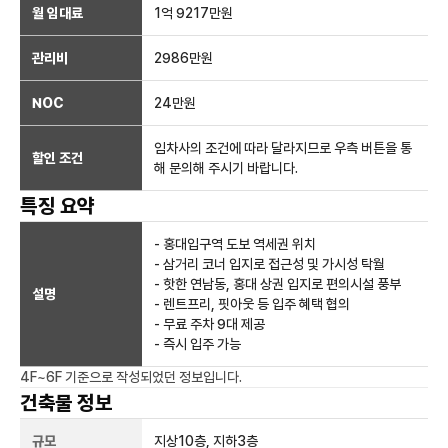
월 임대료
1억 9217만
원
관리비
2986만원
NOC
24만
원
임차사의 조건에 따라 달라지므로 우측 버튼을 통
할인 조건
해 문의해 주시기 바랍니다.
특징 요약
- 홍대입구역 도보 역세권 위치
- 삼거리 코너 입지로 접근성 및 가시성 탁월
- 핫한 연남동, 홍대 상권 입지로 편의시설 풍부
설명
- 렌트프리, 핏아웃 등 입주 혜택 협의
- 무료 주차 9대 제공
- 즉시 입주 가능
4F~6F
기준으로 작성되었던 정보입니다.
건축물 정보
규모
지상
10
층, 지하
3
층