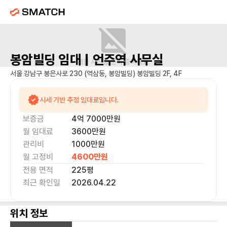
봉암빌딩
임대 |
언주역
사무실
매물 사진을 준비 중이에요.
서울 강남구 봉은사로 230 (역삼동, 봉암빌딩) 봉암빌딩 2F, 4F
시세 기반 추정 임대료입니다.
보증금
4억 7000만
원
월 임대료
3600만
원
관리비
1000만원
월 고정비
4600만
원
전용 면적
225
평
최근 확인일
2026.04.22
위치 정보