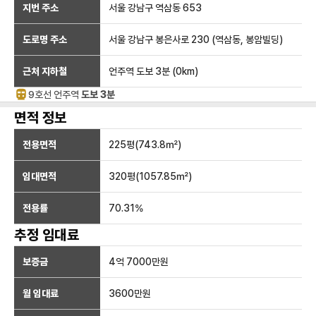
지번 주소
서울 강남구 역삼동 653
도로명 주소
서울 강남구 봉은사로 230 (역삼동, 봉암빌딩)
근처 지하철
언주역
도보 3분
(
0
km)
9호선
언주
역
도보 3분
면적 정보
전용면적
225
평(
743.8
㎡)
임대면적
320
평(
1057.85
㎡)
전용률
70.31
%
추정 임대료
보증금
4억 7000만
원
월 임대료
3600만
원