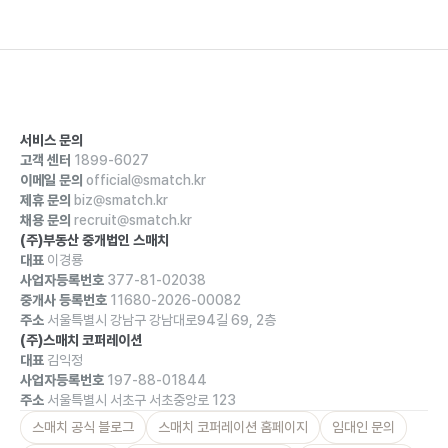
서비스 문의
고객 센터
1899-6027
이메일 문의
official@smatch.kr
제휴 문의
biz@smatch.kr
채용 문의
recruit@smatch.kr
(주)부동산 중개법인 스매치
대표
이경룡
사업자등록번호
377-81-02038
중개사 등록번호
11680-2026-00082
주소
서울특별시 강남구 강남대로94길 69, 2층
(주)스매치 코퍼레이션
대표
김익정
사업자등록번호
197-88-01844
주소
서울특별시 서초구 서초중앙로 123
스매치 공식 블로그
스매치 코퍼레이션 홈페이지
임대인 문의