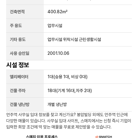
건축면적
400.82㎡
주 용도
업무시설
기타 용도
업무시설 위락시설 근린생활시설
사용 승인일
2001.10.06
시설 정보
엘리베이터
1
대
(승용 1대, 비상 0대)
건물 주차
18
대
(기계 16대,자주 2대)
건물 냉난방
개별 냉난방
언주역
사무실 임대 정보를 찾고 계신가요?
봉암빌딩
외에도
언주역
인근에
다양한 매물이 있습니다. 사무실 임대 사이트, 스매치에서는 신청 즉시 기업이
입력한 희망 조건에 딱 맞는 매물을 무료로 제안받을 수 있습니다.