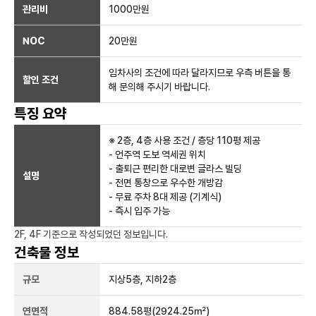
관리비
1000만원
NOC
20만
원
임차사의 조건에 따라 달라지므로 우측 버튼을 통
할인 조건
해 문의해 주시기 바랍니다.
특징 요약
※ 2층, 4층 사용 조건 / 층당 110평 제공
- 언주역 도보 역세권 위치
- 출퇴근 편리한 대로변 글라스 빌딩
설명
- 전면 통창으로 우수한 개방감
- 무료 주차 8대 제공 (기계식)
- 즉시 입주 가능
2F, 4F
기준으로 작성되었던 정보입니다.
건축물 정보
규모
지상
5
층, 지하
2
층
연면적
884.58평
(2924.25㎡)