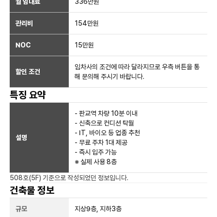
월 임대료
336만
원
관리비
154만원
NOC
15만
원
임차사의 조건에 따라 달라지므로 우측 버튼을 통
할인 조건
해 문의해 주시기 바랍니다.
특징 요약
- 판교역 차량 10분 이내
- 신축으로 컨디션 탁월
- IT, 바이오 등 업종 추천
설명
- 무료 주차 1대 제공
- 즉시 입주 가능
※ 실제 사용 8층
508호(5F)
기준으로 작성되었던 정보입니다.
건축물 정보
규모
지상
9
층, 지하
3
층