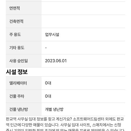
연면적
건축면적
주 용도
업무시설
기타 용도
-
사용 승인일
2023.06.01
시설 정보
엘리베이터
0
대
건물 주차
0
대
건물 냉난방
개별 냉난방
판교역
사무실 임대 정보를 찾고 계신가요?
소프트웨어드림센터
외에도
판교
역
인근에 다양한 매물이 있습니다. 사무실 임대 사이트, 스매치에서는 신청
즉시 기업이 입력한 희망 조건에 딱 맞는 매물을 무료로 제안받을 수 있습니다.