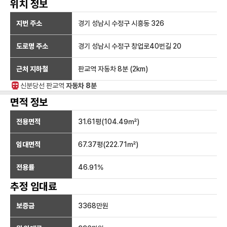
위치 정보
지번 주소
경기 성남시 수정구 시흥동 326
도로명 주소
경기 성남시 수정구 창업로40번길 20
근처 지하철
판교역
자동차 8분
(
2
km)
신분당선
판교
역
자동차 8분
면적 정보
전용면적
31.61
평(
104.49
㎡)
임대면적
67.37
평(
222.71
㎡)
전용률
46.91
%
추정 임대료
보증금
3368만
원