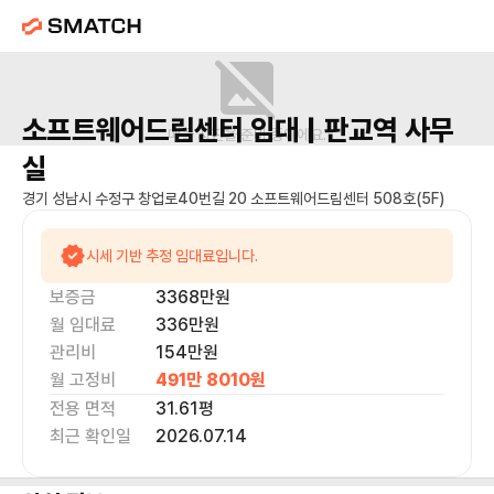
소프트웨어드림센터
임대 |
판교역
사무
매물 사진을 준비 중이에요.
실
경기 성남시 수정구 창업로40번길 20 소프트웨어드림센터 508호(5F)
시세 기반 추정 임대료입니다.
보증금
3368만
원
월 임대료
336만
원
관리비
154만원
월 고정비
491만 8010
원
전용 면적
31.61
평
최근 확인일
2026.07.14