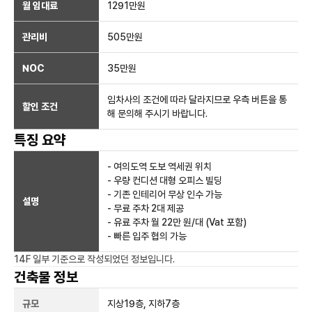
월 임대료
1291만
원
관리비
505만원
NOC
35만
원
임차사의 조건에 따라 달라지므로 우측 버튼을 통
할인 조건
해 문의해 주시기 바랍니다.
특징 요약
- 여의도역 도보 역세권 위치
- 우량 컨디션 대형 오피스 빌딩
- 기존 인테리어 무상 인수 가능
설명
- 무료 주차 2대 제공
- 유료 주차 월 22만 원/대 (Vat 포함)
- 빠른 입주 협의 가능
14F 일부
기준으로 작성되었던 정보입니다.
건축물 정보
규모
지상
19
층, 지하
7
층