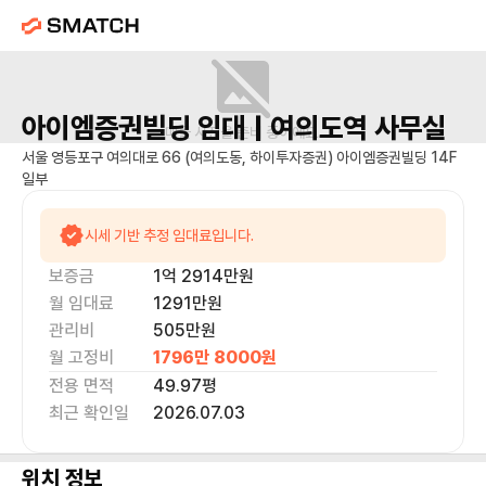
아이엠증권빌딩
임대 |
여의도역
사무실
매물 사진을 준비 중이에요.
서울 영등포구 여의대로 66 (여의도동, 하이투자증권) 아이엠증권빌딩 14F
일부
시세 기반 추정 임대료입니다.
보증금
1억 2914만
원
월 임대료
1291만
원
관리비
505만원
월 고정비
1796만 8000
원
전용 면적
49.97
평
최근 확인일
2026.07.03
위치 정보