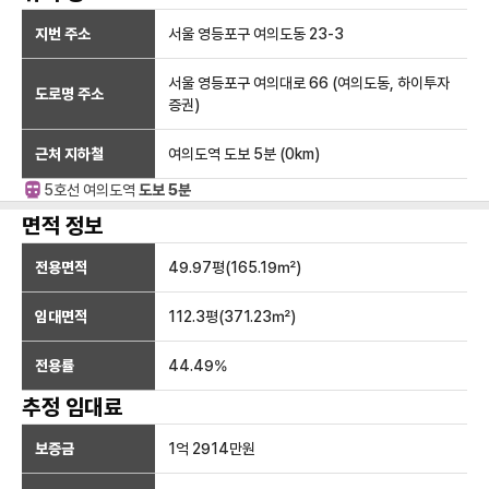
지번 주소
서울 영등포구 여의도동 23-3
서울 영등포구 여의대로 66 (여의도동, 하이투자
도로명 주소
증권)
근처 지하철
여의도역
도보 5분
(
0
km)
5호선
여의도
역
도보 5분
면적 정보
전용면적
49.97
평(
165.19
㎡)
임대면적
112.3
평(
371.23
㎡)
전용률
44.49
%
추정 임대료
보증금
1억 2914만
원