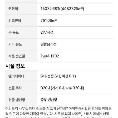
연면적
15072.68평
(49827.29㎡)
건축면적
291.06㎡
주 용도
업무시설
기타 용도
일반음식점
사용 승인일
1994.11.02
시설 정보
엘리베이터
8
대
(승용 8대, 비상 0대)
건물 주차
320
대
(기계 0대,자주 320대)
건물 냉난방
중앙 냉난방
여의도역
사무실 임대 정보를 찾고 계신가요?
아이엠증권빌딩
외에도
여의도
역
인근에 다양한 매물이 있습니다. 사무실 임대 사이트, 스매치에서는 신청