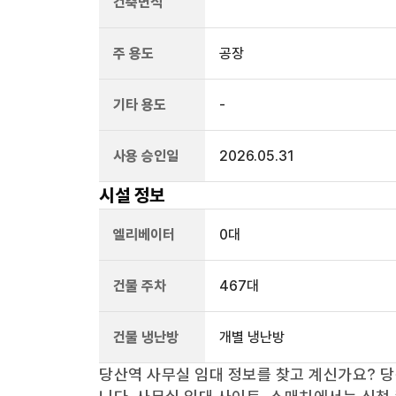
건축면적
주 용도
공장
기타 용도
-
사용 승인일
2026.05.31
시설 정보
엘리베이터
0
대
건물 주차
467
대
건물 냉난방
개별 냉난방
당산역
사무실 임대 정보를 찾고 계신가요?
당