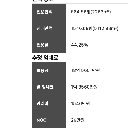
전용면적
684.56
평(
2263
㎡)
임대면적
1546.68
평(
5112.99
㎡)
전용률
44.25
%
추정 임대료
보증금
18억 5601만
원
월 임대료
1억 8560만
원
관리비
1546만원
NOC
29만
원