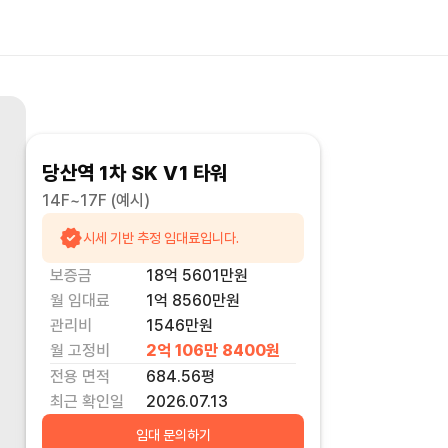
당산역 1차 SK V1 타워
14F~17F
(예시)
시세 기반 추정 임대료입니다.
보증금
18억 5601만
원
월 임대료
1억 8560만
원
관리비
1546만원
월 고정비
2억 106만 8400
원
전용 면적
684.56
평
최근 확인일
2026.07.13
임대 문의하기