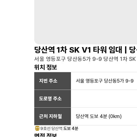
당산역 1차 SK V1 타워
임대 |
당
서울 영등포구 당산동5가 9-9 당산역 1차 SK V
위치 정보
지번 주소
서울 영등포구 당산동5가 9-9
도로명 주소
근처 지하철
당산역
도보 4분
(
0
km)
9호선
당산
역
도보 4분
면적 정보