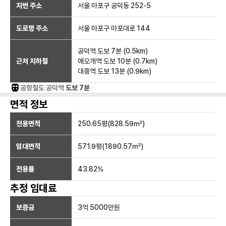
지번 주소
서울 마포구 공덕동 252-5
도로명 주소
서울 마포구 마포대로 144
공덕역
도보 7분
(
0.5
km)
근처 지하철
애오개역
도보 10분
(
0.7
km)
대흥역
도보 13분
(
0.9
km)
공항철도
공덕
역
도보 7분
면적 정보
전용면적
250.65
평(
828.59
㎡)
임대면적
571.9
평(
1890.57
㎡)
전용률
43.82
%
추정 임대료
보증금
3억 5000만
원