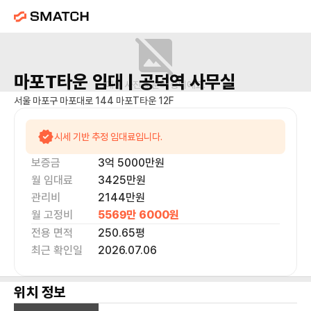
마포T타운
임대 |
공덕역
사무실
매물 사진을 준비 중이에요.
서울 마포구 마포대로 144 마포T타운 12F
시세 기반 추정 임대료입니다.
보증금
3억 5000만
원
월 임대료
3425만
원
관리비
2144만원
월 고정비
5569만 6000
원
전용 면적
250.65
평
최근 확인일
2026.07.06
위치 정보