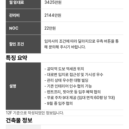
월 임대료
3425만
원
관리비
2144만원
NOC
22만
원
임차사의 조건에 따라 달라지므로 우측 버튼을 통
할인 조건
해 문의해 주시기 바랍니다.
특징 요약
- 공덕역 도보 역세권 위치
- 대로변 입지로 접근성 및 가시성 우수
- 관리 상태 우수한 대형 빌딩
설명
- 기존 인테리어 인수 협의 가능
- 렌트프리, 핏아웃 등 입주 혜택 협의
- 무료 주차 9대 제공 (임대 면적 60평 당 1대)
- 9월 중 입주 협의
12F
기준으로 작성되었던 정보입니다.
건축물 정보