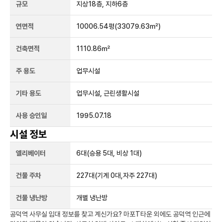
규모
지상
18
층, 지하
6
층
연면적
10006.54평
(33079.63㎡)
건축면적
1110.86㎡
주 용도
업무시설
기타 용도
업무시설, 근린생활시설
사용 승인일
1995.07.18
시설 정보
엘리베이터
6
대
(승용 5대, 비상 1대)
건물 주차
227
대
(기계 0대,자주 227대)
건물 냉난방
개별 냉난방
공덕역
사무실 임대 정보를 찾고 계신가요?
마포T타운
외에도
공덕역
인근에