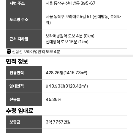
지번 주소
서울 동작구 신대방동 395-67
서울 동작구 보라매로5길 51 (신대방동, 롯데타
도로명 주소
워)
보라매병원역
도보 4분
(
0
km)
근처 지하철
신대방역
도보 15분
(
1
km)
신림선
보라매병원
역
도보 4분
면적 정보
전용면적
428.26
평(
1415.73
㎡)
임대면적
943.93
평(
3120.42
㎡)
전용률
45.36
%
추정 임대료
보증금
3억 7757만
원