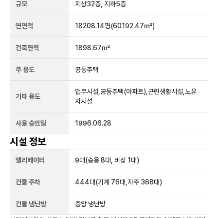
규모
지상
32
층, 지하
5
층
연면적
18208.14평
(60192.47㎡)
건축면적
1898.67㎡
주 용도
공동주택
업무시설,공동주택(아파트),근린생활시설,노유
기타 용도
자시설
사용 승인일
1996.06.28
시설 정보
엘리베이터
9
대
(승용 8대, 비상 1대)
건물 주차
444
대
(기계 76대,자주 368대)
건물 냉난방
중앙 냉난방