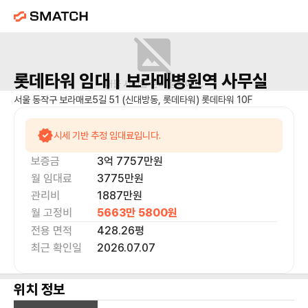
롯데타워
임대 |
보라매병원역
사무실
매물 사진을 준비 중이에요.
서울 동작구 보라매로5길 51 (신대방동, 롯데타워) 롯데타워 10F
시세 기반 추정 임대료입니다.
보증금
3억 7757만
원
월 임대료
3775만
원
관리비
1887만원
월 고정비
5663만 5800
원
전용 면적
428.26
평
최근 확인일
2026.07.07
위치 정보