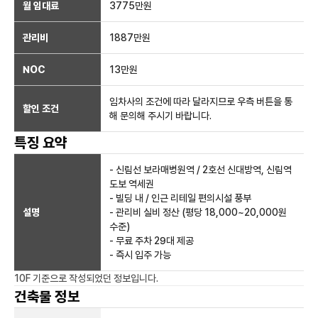
월 임대료
3775만
원
관리비
1887만원
NOC
13만
원
임차사의 조건에 따라 달라지므로 우측 버튼을 통
할인 조건
해 문의해 주시기 바랍니다.
특징 요약
- 신림선 보라매병원역 / 2호선 신대방역, 신림역
도보 역세권
- 빌딩 내 / 인근 리테일 편의시설 풍부
설명
- 관리비 실비 정산 (평당 18,000~20,000원
수준)
- 무료 주차 29대 제공
- 즉시 입주 가능
10F
기준으로 작성되었던 정보입니다.
건축물 정보