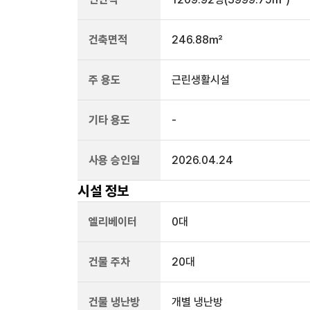
건축면적
246.88㎡
주 용도
근린생활시설
기타 용도
-
사용 승인일
2026.04.24
시설 정보
엘리베이터
0
대
건물 주차
20
대
건물 냉난방
개별 냉난방