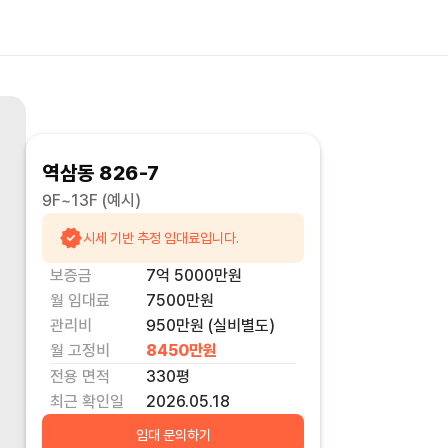
역삼동 826-7
9F~13F
(예시)
시세 기반 추정 임대료입니다.
보증금
7억 5000만
원
월 임대료
7500만
원
관리비
950만원 (실비별도)
월 고정비
8450만
원
전용 면적
330
평
최근 확인일
2026.05.18
임대 문의하기