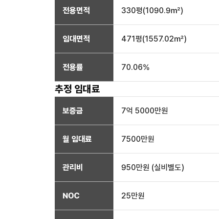
전용면적
330
평(
1090.9
㎡)
임대면적
471
평(
1557.02
㎡)
전용률
70.06
%
추정 임대료
보증금
7억 5000만
원
월 임대료
7500만
원
관리비
950만원 (실비별도)
NOC
25만
원