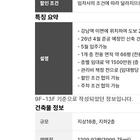
할인 조건
임차사의 조건에 따라 달라지므로
특징 요약
- 강남역 이면에 위치하여 도보 
- 26년 4월 준공 예정인 신축 
- 5월 입주가능
- 1개 층 전용 면적 약 66평 (
설명
- 층별 임대료 약 1500만원 (층
- 관리비 책정 전으로 (임대평당 2
- 할인 조건 협의 가능
- 주차 조건 협의 가능
9F~13F
기준으로 작성되었던 정보입니다.
건축물 정보
규모
지상
16
층, 지하
2
층
연면적
1209.92평
(3999.75㎡)