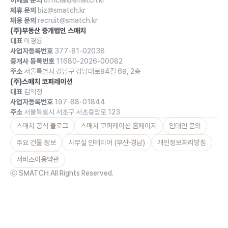
제휴 문의
biz@smatch.kr
채용 문의
recruit@smatch.kr
(주)부동산 중개법인 스매치
대표
이경룡
사업자등록번호
377-81-02038
중개사 등록번호
11680-2026-00082
주소
서울특별시 강남구 강남대로94길 69, 2층
(주)스매치 코퍼레이션
대표
김익정
사업자등록번호
197-88-01844
주소
서울특별시 서초구 서초중앙로 123
스매치 공식 블로그
스매치 코퍼레이션 홈페이지
임대인 문의
주요 건물 정보
사무실 인테리어 (부산·경남)
개인정보처리방침
서비스이용약관
ⓒ SMATCH All Rights Reserved.