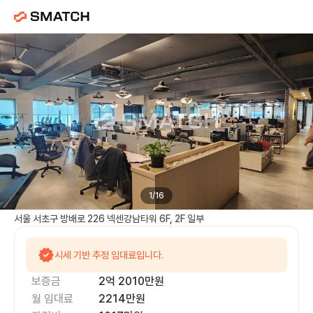
넥센강남타워
임대 |
내방역
사무실
1
/
16
서울 서초구 방배로 226 넥센강남타워 6F, 2F 일부
시세 기반 추정 임대료입니다.
보증금
2억 2010만
원
월 임대료
2214만
원