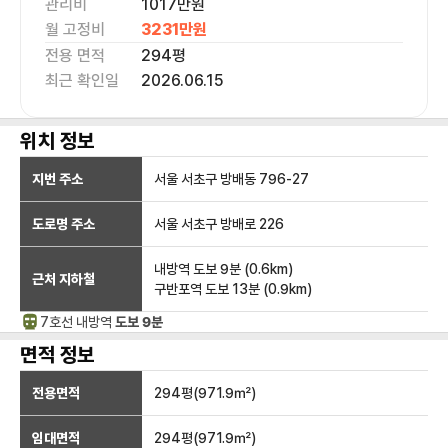
관리비
1017만원
월 고정비
3231만
원
전용 면적
294
평
최근 확인일
2026.06.15
위치 정보
지번 주소
서울 서초구 방배동 796-27
도로명 주소
서울 서초구 방배로 226
내방역
도보 9분
(
0.6
km)
근처 지하철
구반포역
도보 13분
(
0.9
km)
7호선
내방
역
도보 9분
면적 정보
전용면적
294
평(
971.9
㎡)
임대면적
294
평(
971.9
㎡)