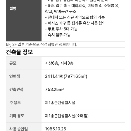
- 6층: 업무 홀 + 대회의실, 미팅룸 4, 소형룸 3,
설명
창고, 탕비공간 구조
- 전대차 또는 신규 계약으로 협의 가능
- 퍼시스 가구 등 집기류 유상 사용 협의
- 무료 주차 5대 가능
- 즉시 입주 가능
6F, 2F 일부
기준으로 작성되었던 정보입니다.
건축물 정보
규모
지상
6
층, 지하
3
층
연면적
2411.41평
(7971.65㎡)
건축면적
753.25㎡
주 용도
제1종근린생활시설
기타 용도
제1종근린생활시설(소매점)
사용 승인일
1985.10.25