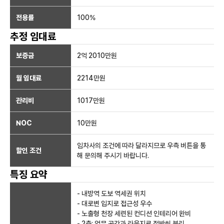
전용률
100
%
추정 임대료
보증금
2억 2010만
원
월 임대료
2214만
원
관리비
1017만원
NOC
10만
원
임차사의 조건에 따라 달라지므로 우측 버튼을 통
할인 조건
해 문의해 주시기 바랍니다.
특징 요약
- 내방역 도보 역세권 위치
- 대로변 입지로 접근성 우수
- 노출형 천장 세련된 컨디션 인테리어 완비
- 2층: 업무 공간과 라운지로 절반씩 분리