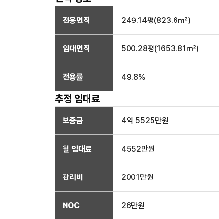
전용면적
249.14
평(
823.6
㎡)
임대면적
500.28
평(
1653.81
㎡)
전용률
49.8
%
추정 임대료
보증금
4억 5525만
원
월 임대료
4552만
원
관리비
2001만원
NOC
26만
원