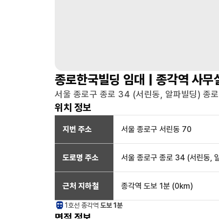
종로한국빌딩
임대 |
종각역
사무
서울 종로구 종로 34 (서린동, 알파빌딩) 종로
위치 정보
지번 주소
서울 종로구 서린동 70
도로명 주소
서울 종로구 종로 34 (서린동, 
근처 지하철
종각역
도보 1분
(
0
km)
1호선
종각
역
도보 1분
면적 정보