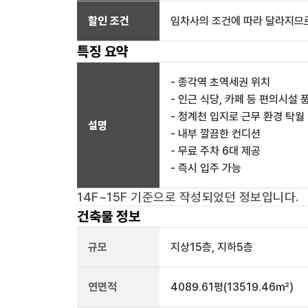
할인 조건
임차사의 조건에 따라 달라지므로
특징 요약
- 종각역 초역세권 위치
- 인근 식당, 카페 등 편의시설 
- 청계천 입지로 근무 환경 탁월
설명
- 내부 깔끔한 컨디션
- 무료 주차 6대 제공
- 즉시 입주 가능
14F~15F
기준으로 작성되었던 정보입니다.
건축물 정보
규모
지상
15
층, 지하
5
층
연면적
4089.61평
(13519.46㎡)