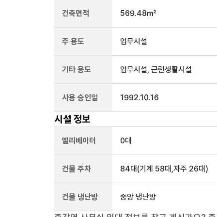
건축면적
569.48㎡
주 용도
업무시설
기타 용도
업무시설, 근린생활시설
사용 승인일
1992.10.16
시설 정보
엘리베이터
0
대
건물 주차
84
대
(기계 58대,자주 26대)
건물 냉난방
중앙 냉난방