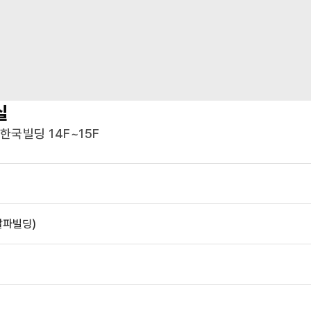
실
한국빌딩 14F~15F
알파빌딩)