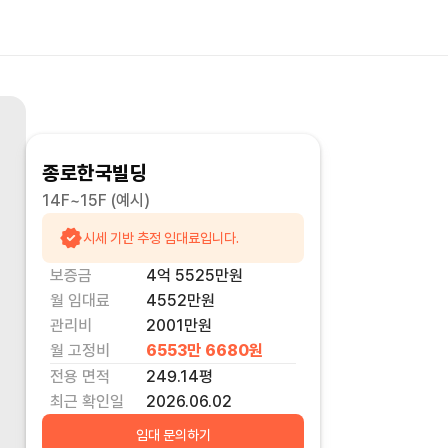
종로한국빌딩
14F~15F
(예시)
시세 기반 추정 임대료입니다.
보증금
4억 5525만
원
월 임대료
4552만
원
관리비
2001만원
월 고정비
6553만 6680
원
전용 면적
249.14
평
최근 확인일
2026.06.02
임대 문의하기