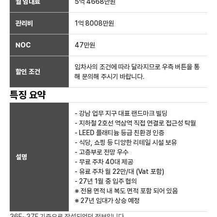
월 임대료
5억 4668만
원
관리비
1억 8008만원
NOC
47만
원
임차사의 조건에 따라 달라지므로 우측 버튼을 통
할인 조건
해 문의해 주시기 바랍니다.
특징 요약
- 강남 업무 지구 대표 랜드마크 빌딩
- 지하철 2호선 역삼역 직접 연결로 접근성 탁월
- LEED 플래티늄 등급 친환경 인증
- 식당, 쇼핑 등 디양한 리테일 시설 보유
- 고층부로 전망 우수
설명
- 무료 주차 40대 제공
- 유료 주차 월 22만/대 (Vat 포함)
- 27년 1월 중 입주 협의
※ 전용 면적 내 복도 면적 포함 되어 있음
※ 27년 임대가 상승 예정
36F~37F
기준으로 작성되었던 정보입니다.