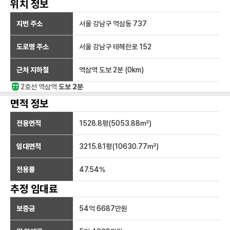
위치 정보
지번 주소
서울 강남구 역삼동 737
도로명 주소
서울 강남구 테헤란로 152
근처 지하철
역삼역
도보 2분
(
0
km)
2호선
역삼
역
도보 2분
면적 정보
전용면적
1528.8
평(
5053.88
㎡)
임대면적
3215.81
평(
10630.77
㎡)
전용률
47.54
%
추정 임대료
보증금
54억 6687만
원