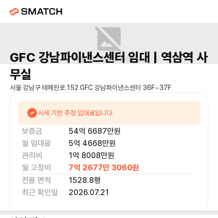
GFC 강남파이낸스센터
임대 |
역삼역
사
매물 사진을 준비 중이에요.
무실
서울 강남구 테헤란로 152 GFC 강남파이낸스센터 36F~37F
시세 기반 추정 임대료입니다.
보증금
54억 6687만
원
월 임대료
5억 4668만
원
관리비
1억 8008만원
월 고정비
7억 2677만 3060
원
전용 면적
1528.8
평
최근 확인일
2026.07.21