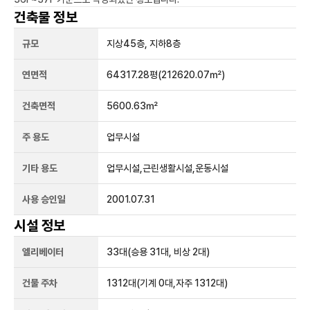
건축물 정보
규모
지상
45
층, 지하
8
층
연면적
64317.28평
(212620.07㎡)
건축면적
5600.63㎡
주 용도
업무시설
기타 용도
업무시설,근린생활시설,운동시설
사용 승인일
2001.07.31
시설 정보
엘리베이터
33
대
(승용 31대, 비상 2대)
건물 주차
1312
대
(기계 0대,자주 1312대)