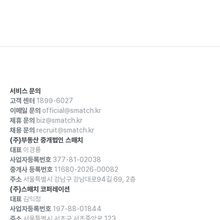
서비스 문의
고객 센터
1899-6027
이메일 문의
official@smatch.kr
제휴 문의
biz@smatch.kr
채용 문의
recruit@smatch.kr
(주)부동산 중개법인 스매치
대표
이경룡
사업자등록번호
377-81-02038
중개사 등록번호
11680-2026-00082
주소
서울특별시 강남구 강남대로94길 69, 2층
(주)스매치 코퍼레이션
대표
김익정
사업자등록번호
197-88-01844
주소
서울특별시 서초구 서초중앙로 123