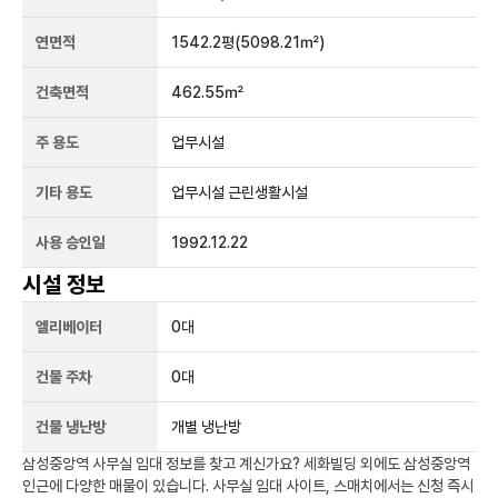
연면적
1542.2평
(5098.21㎡)
건축면적
462.55㎡
주 용도
업무시설
기타 용도
업무시설 근린생활시설
사용 승인일
1992.12.22
시설 정보
엘리베이터
0
대
건물 주차
0
대
건물 냉난방
개별 냉난방
삼성중앙역
사무실 임대 정보를 찾고 계신가요?
세화빌딩
외에도
삼성중앙역
인근에 다양한 매물이 있습니다. 사무실 임대 사이트, 스매치에서는 신청 즉시