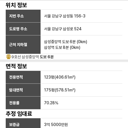
위치 정보
지번 주소
서울 강남구 삼성동 156-3
도로명 주소
서울 강남구 삼성로 524
삼성중앙역
도보 6분
(
0
km)
근처 지하철
삼성역
도보 8분
(
0
km)
9호선
삼성중앙
역
도보 6분
면적 정보
전용면적
123
평(
406.61
㎡)
임대면적
175
평(
578.51
㎡)
전용률
70.28
%
추정 임대료
보증금
3억 5000만
원