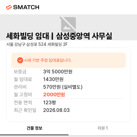
세화빌딩
임대 |
삼성중앙역
사무실
매물 사진을 준비 중이에요.
서울 강남구 삼성로 524 세화빌딩 2F
시세 기반 추정 임대료입니다.
보증금
3억 5000만
원
월 임대료
1430만
원
관리비
570만원 (실비별도)
월 고정비
2000만
원
전용 면적
123
평
최근 확인일
2026.08.03
건물 정보
리뷰
1