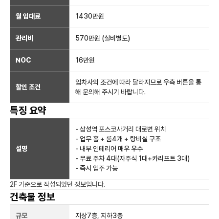
월 임대료
1430만
원
관리비
570만원 (실비별도)
NOC
16만
원
임차사의 조건에 따라 달라지므로 우측 버튼을 통
할인 조건
해 문의해 주시기 바랍니다.
특징 요약
- 삼성역 포스코사거리 대로변 위치
- 업무 홀 + 룸4개 + 탕비실 구조
설명
- 내부 인테리어 매우 우수
- 무료 주차 4대(자주식 1대+카리프트 3대)
- 즉시 입주 가능
2F
기준으로 작성되었던 정보입니다.
건축물 정보
규모
지상
7
층, 지하
3
층