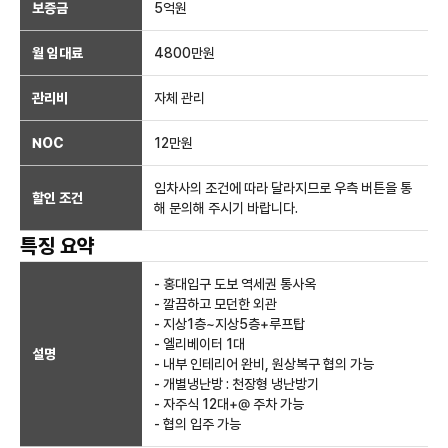
보증금
5억
원
월 임대료
4800만
원
관리비
자체 관리
NOC
12만
원
임차사의 조건에 따라 달라지므로 우측 버튼을 통
할인 조건
해 문의해 주시기 바랍니다.
특징 요약
- 홍대입구 도보 역세권 통사옥
- 깔끔하고 모던한 외관
- 지상1층~지상5층+루프탑
- 엘리베이터 1대
설명
- 내부 인테리어 완비, 원상복구 협의 가능
- 개별냉난방 : 천장형 냉난방기
- 자주식 12대+@ 주차 가능
- 협의 입주 가능