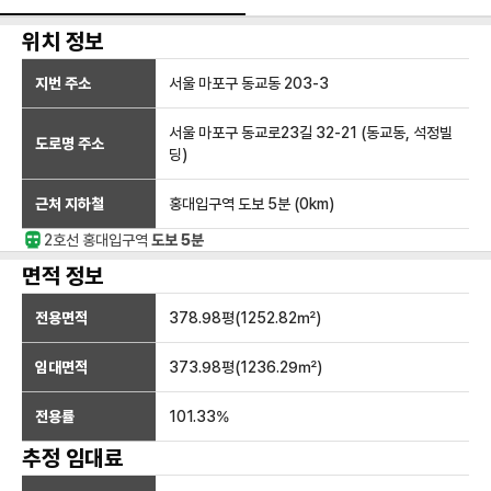
위치 정보
지번 주소
서울 마포구 동교동 203-3
서울 마포구 동교로23길 32-21 (동교동, 석정빌
도로명 주소
딩)
근처 지하철
홍대입구역
도보 5분
(
0
km)
2호선
홍대입구
역
도보 5분
면적 정보
전용면적
378.98
평(
1252.82
㎡)
임대면적
373.98
평(
1236.29
㎡)
전용률
101.33
%
추정 임대료