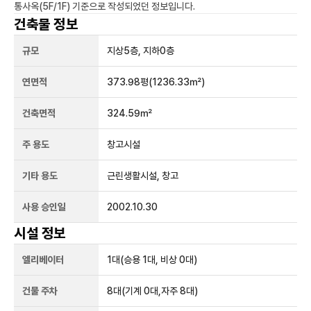
통사옥(5F/1F)
기준으로 작성되었던 정보입니다.
건축물 정보
규모
지상
5
층, 지하
0
층
연면적
373.98평
(1236.33㎡)
건축면적
324.59㎡
주 용도
창고시설
기타 용도
근린생활시설, 창고
사용 승인일
2002.10.30
시설 정보
엘리베이터
1
대
(승용 1대, 비상 0대)
건물 주차
8
대
(기계 0대,자주 8대)