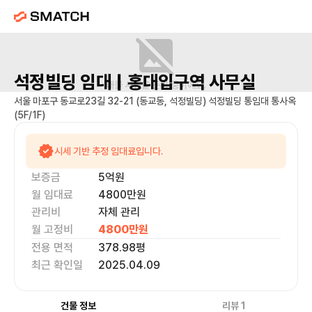
석정빌딩
임대 |
홍대입구역
사무실
매물 사진을 준비 중이에요.
서울 마포구 동교로23길 32-21 (동교동, 석정빌딩) 석정빌딩 통임대 통사옥
(5F/1F)
시세 기반 추정 임대료입니다.
보증금
5억
원
월 임대료
4800만
원
관리비
자체 관리
월 고정비
4800만
원
전용 면적
378.98
평
최근 확인일
2025.04.09
건물 정보
리뷰
1