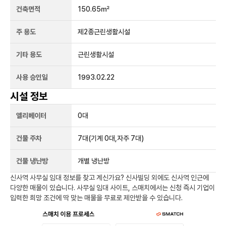
건축면적
150.65㎡
주 용도
제2종근린생활시설
기타 용도
근린생활시설
사용 승인일
1993.02.22
시설 정보
엘리베이터
0
대
건물 주차
7
대
(기계 0대,자주 7대)
건물 냉난방
개별 냉난방
신사역
사무실 임대 정보를 찾고 계신가요?
신사빌딩
외에도
신사역
인근에
다양한 매물이 있습니다. 사무실 임대 사이트, 스매치에서는 신청 즉시 기업이
입력한 희망 조건에 딱 맞는 매물을 무료로 제안받을 수 있습니다.