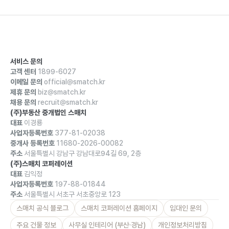
서비스 문의
고객 센터
1899-6027
이메일 문의
official@smatch.kr
제휴 문의
biz@smatch.kr
채용 문의
recruit@smatch.kr
(주)부동산 중개법인 스매치
대표
이경룡
사업자등록번호
377-81-02038
중개사 등록번호
11680-2026-00082
주소
서울특별시 강남구 강남대로94길 69, 2층
(주)스매치 코퍼레이션
대표
김익정
사업자등록번호
197-88-01844
주소
서울특별시 서초구 서초중앙로 123
스매치 공식 블로그
스매치 코퍼레이션 홈페이지
임대인 문의
주요 건물 정보
사무실 인테리어 (부산·경남)
개인정보처리방침