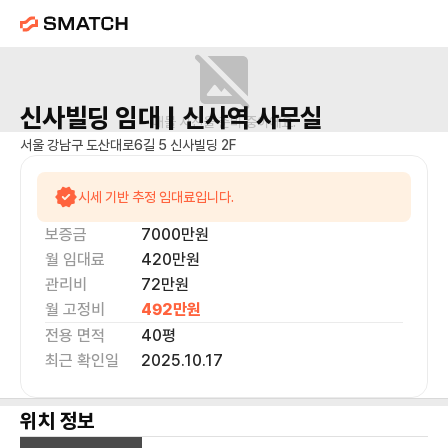
신사빌딩
임대 |
신사역
사무실
매물 사진을 준비 중이에요.
서울 강남구 도산대로6길 5 신사빌딩 2F
시세 기반 추정 임대료입니다.
보증금
7000만
원
월 임대료
420만
원
관리비
72만원
월 고정비
492만
원
전용 면적
40
평
최근 확인일
2025.10.17
위치 정보