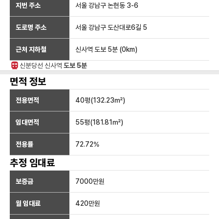
지번 주소
서울 강남구 논현동 3-6
도로명 주소
서울 강남구 도산대로6길 5
근처 지하철
신사역
도보 5분
(
0
km)
신분당선
신사
역
도보 5분
면적 정보
전용면적
40
평(
132.23
㎡)
임대면적
55
평(
181.81
㎡)
전용률
72.72
%
추정 임대료
보증금
7000만
원
월 임대료
420만
원