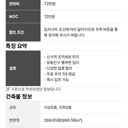
관리비
72만원
NOC
12만
원
임차사의 조건에 따라 달라지므로 우측 버튼을 통
할인 조건
해 문의해 주시기 바랍니다.
특징 요약
- 신사역 초역세권 위치
- 유동인구 풍부한 입지
설명
- 다양한 업종 협의
- 무료 주차 1대 제공
- 즉시 입주 가능
2F
기준으로 작성되었던 정보입니다.
건축물 정보
규모
지상
5
층, 지하
2
층
연면적
299.65평
(990.58㎡)