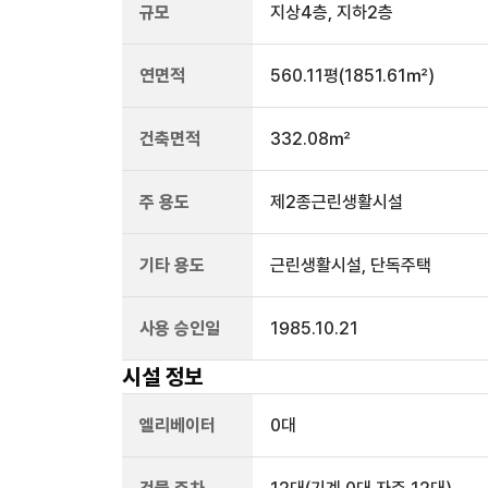
규모
지상
4
층, 지하
2
층
연면적
560.11평
(1851.61㎡)
건축면적
332.08㎡
주 용도
제2종근린생활시설
기타 용도
근린생활시설, 단독주택
사용 승인일
1985.10.21
시설 정보
엘리베이터
0
대