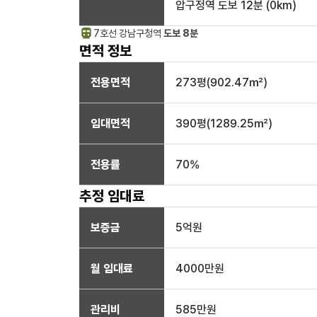
압구정역
도보 12분
(
0
km)
7호선
강남구청
역
도보 8분
면적 정보
전용면적
273
평(
902.47
㎡)
임대면적
390
평(
1289.25
㎡)
전용률
70
%
추정 임대료
보증금
5억
원
월 임대료
4000만
원
관리비
585만원