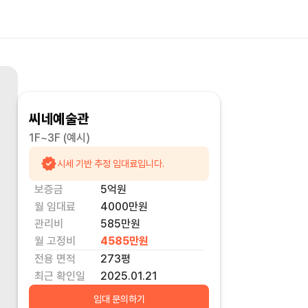
씨네예술관
1F~3F
(예시)
시세 기반 추정 임대료입니다.
보증금
5억
원
월 임대료
4000만
원
관리비
585만원
월 고정비
4585만
원
전용 면적
273
평
최근 확인일
2025.01.21
임대 문의하기