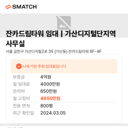
잔카드림타워
임대 |
가산디지털단지역
매물 사진을 준비 중이에요.
사무실
서울 금천구 가산디지털2로 35 (가산동) 잔카드림타워 6F~9F
시세 기반 추정 임대료입니다.
보증금
4억
원
월 임대료
4000만
원
관리비
650만원
월 고정비
4650만
원
전용 면적
800
평
최근 확인일
2024.03.05