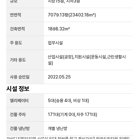
규모
지상
15
층, 지하
3
층
연면적
7079.13평
(23402.18㎡)
건축면적
1898.32㎡
주 용도
업무시설
산업시설(공장),지원시설(운동시설,근린생활시
기타 용도
설)
사용 승인일
2022.05.25
시설 정보
엘리베이터
5
대
(승용 4대, 비상 1대)
건물 주차
171
대
(기계 0대,자주 171대)
건물 냉난방
개별 냉난방
가산디지털단지역
사무실 임대 정보를 찾고 계신가요?
잔카드림타워
외에도