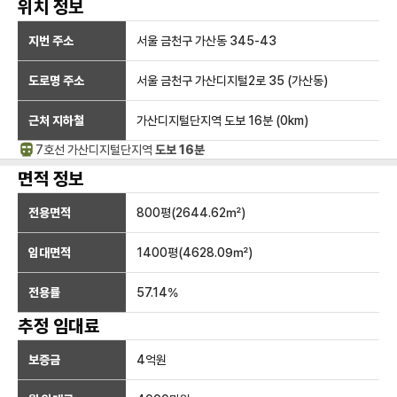
위치 정보
지번 주소
서울 금천구 가산동 345-43
도로명 주소
서울 금천구 가산디지털2로 35 (가산동)
근처 지하철
가산디지털단지역
도보 16분
(
0
km)
7호선
가산디지털단지
역
도보 16분
면적 정보
전용면적
800
평(
2644.62
㎡)
임대면적
1400
평(
4628.09
㎡)
전용률
57.14
%
추정 임대료
보증금
4억
원