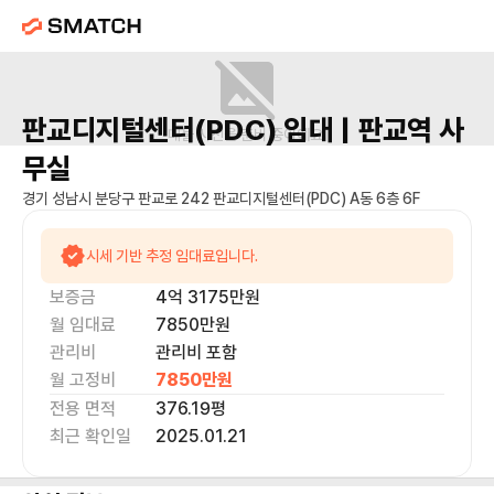
판교디지털센터(PDC)
임대 |
판교역
사
매물 사진을 준비 중이에요.
무실
경기 성남시 분당구 판교로 242 판교디지털센터(PDC) A동 6층 6F
시세 기반 추정 임대료입니다.
보증금
4억 3175만
원
월 임대료
7850만
원
관리비
관리비 포함
월 고정비
7850만
원
전용 면적
376.19
평
최근 확인일
2025.01.21