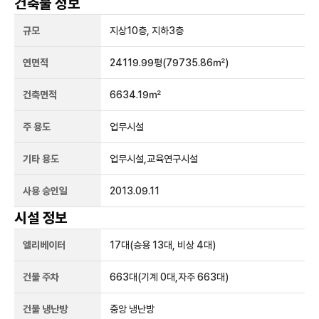
건축물 정보
규모
지상
10
층, 지하
3
층
연면적
24119.99평
(79735.86㎡)
건축면적
6634.19㎡
주 용도
업무시설
기타 용도
업무시설,교육연구시설
사용 승인일
2013.09.11
시설 정보
엘리베이터
17
대
(승용 13대, 비상 4대)
건물 주차
663
대
(기계 0대,자주 663대)
건물 냉난방
중앙 냉난방