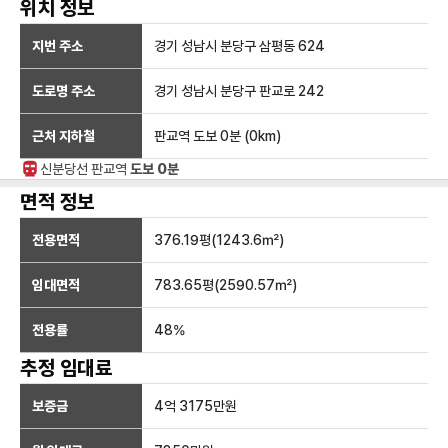
위치 정보
지번 주소
경기 성남시 분당구 삼평동 624
도로명 주소
경기 성남시 분당구 판교로 242
근처 지하철
판교역
도보 0분
(
0
km)
신분당선
판교
역
도보 0분
면적 정보
전용면적
376.19
평(
1243.6
㎡)
임대면적
783.65
평(
2590.57
㎡)
전용률
48
%
추정 임대료
보증금
4억 3175만
원