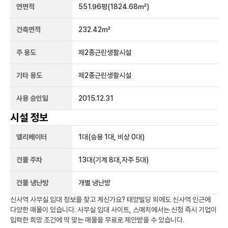
연면적
551.96평
(1824.68㎡)
건축면적
232.42㎡
주 용도
제2종근린생활시설
기타 용도
제2종근린생활시설
사용 승인일
2015.12.31
시설 정보
엘리베이터
1
대
(승용 1대, 비상 0대)
건물 주차
13
대
(기계 8대,자주 5대)
건물 냉난방
개별 냉난방
신사역
사무실 임대 정보를 찾고 계신가요?
태양빌딩
외에도
신사역
인근에
다양한 매물이 있습니다. 사무실 임대 사이트, 스매치에서는 신청 즉시 기업이
입력한 희망 조건에 딱 맞는 매물을 무료로 제안받을 수 있습니다.