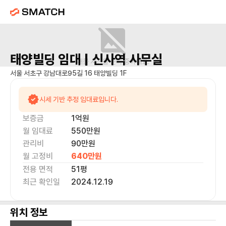
태양빌딩
임대 |
신사역
사무실
매물 사진을 준비 중이에요.
서울 서초구 강남대로95길 16 태양빌딩 1F
시세 기반 추정 임대료입니다.
보증금
1억
원
월 임대료
550만
원
관리비
90만원
월 고정비
640만
원
전용 면적
51
평
최근 확인일
2024.12.19
위치 정보