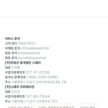
서비스 문의
고객 센터
1899-6027
이메일 문의
official@smatch.kr
제휴 문의
biz@smatch.kr
채용 문의
recruit@smatch.kr
(주)부동산 중개법인 스매치
대표
이경룡
사업자등록번호
377-81-02038
중개사 등록번호
11680-2026-00082
주소
서울특별시 강남구 강남대로94길 69, 2층
(주)스매치 코퍼레이션
대표
김익정
사업자등록번호
197-88-01844
주소
서울특별시 서초구 서초중앙로 123
스매치 공식 블로그
스매치 코퍼레이션 홈페이지
임대인 문의