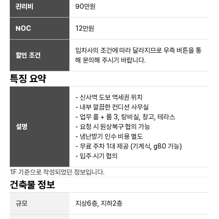
관리비
90만원
NOC
12만
원
임차사의 조건에 따라 달라지므로 우측 버튼을 통
할인 조건
해 문의해 주시기 바랍니다.
특징 요약
- 신사역 도보 역세권 위치
- 내부 깔끔한 컨디션 사무실
- 업무 홀 + 룸 3, 탕비실, 창고, 테라스
설명
- 요청 시 원상복구 협의 가능
- 냉난방기 인수 비용 별도
- 무료 주차 1대 제공 (기계식, g80 가능)
- 입주 시기 협의
1F
기준으로 작성되었던 정보입니다.
건축물 정보
규모
지상
6
층, 지하
2
층