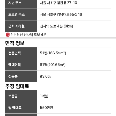
지번 주소
서울 서초구 잠원동 27-10
도로명 주소
서울 서초구 강남대로95길 16
근처 지하철
신사역
도보 4분
(
0
km)
신분당선
신사
역
도보 4분
면적 정보
전용면적
51
평(
168.59
㎡)
임대면적
61
평(
201.65
㎡)
전용률
83.6
%
추정 임대료
보증금
1억
원
월 임대료
550만
원