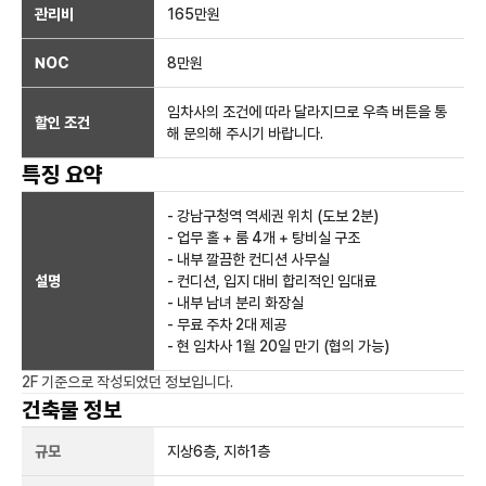
관리비
165만원
NOC
8만
원
임차사의 조건에 따라 달라지므로 우측 버튼을 통
할인 조건
해 문의해 주시기 바랍니다.
특징 요약
- 강남구청역 역세권 위치 (도보 2분)
- 업무 홀 + 룸 4개 + 탕비실 구조
- 내부 깔끔한 컨디션 사무실
설명
- 컨디션, 입지 대비 합리적인 임대료
- 내부 남녀 분리 화장실
- 무료 주차 2대 제공
- 현 임차사 1월 20일 만기 (협의 가능)
2F
기준으로 작성되었던 정보입니다.
건축물 정보
규모
지상
6
층, 지하
1
층