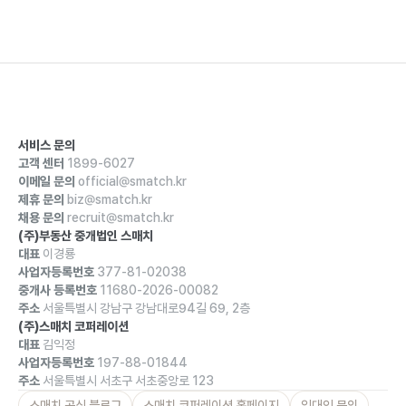
서비스 문의
고객 센터
1899-6027
이메일 문의
official@smatch.kr
제휴 문의
biz@smatch.kr
채용 문의
recruit@smatch.kr
(주)부동산 중개법인 스매치
대표
이경룡
사업자등록번호
377-81-02038
중개사 등록번호
11680-2026-00082
주소
서울특별시 강남구 강남대로94길 69, 2층
(주)스매치 코퍼레이션
대표
김익정
사업자등록번호
197-88-01844
주소
서울특별시 서초구 서초중앙로 123
스매치 공식 블로그
스매치 코퍼레이션 홈페이지
임대인 문의