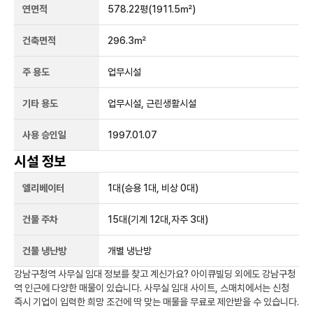
연면적
578.22평
(1911.5㎡)
건축면적
296.3㎡
주 용도
업무시설
기타 용도
업무시설, 근린생활시설
사용 승인일
1997.01.07
시설 정보
엘리베이터
1
대
(승용 1대, 비상 0대)
건물 주차
15
대
(기계 12대,자주 3대)
건물 냉난방
개별 냉난방
강남구청역
사무실 임대 정보를 찾고 계신가요?
아이큐빌딩
외에도
강남구청
역
인근에 다양한 매물이 있습니다. 사무실 임대 사이트, 스매치에서는 신청
즉시 기업이 입력한 희망 조건에 딱 맞는 매물을 무료로 제안받을 수 있습니다.