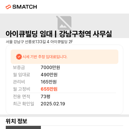
아이큐빌딩
임대 |
강남구청역
사무실
매물 사진을 준비 중이에요.
서울 강남구 선릉로133길 4 아이큐빌딩 2F
시세 기반 추정 임대료입니다.
보증금
7000만
원
월 임대료
490만
원
관리비
165만원
월 고정비
655만
원
전용 면적
73
평
최근 확인일
2025.02.19
위치 정보