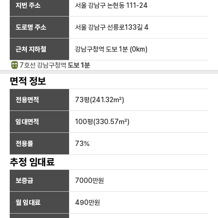
지번 주소
서울 강남구 논현동 111-24
도로명 주소
서울 강남구 선릉로133길 4
근처 지하철
강남구청역
도보 1분
(
0
km)
7호선
강남구청
역
도보 1분
면적 정보
전용면적
73
평(
241.32
㎡)
임대면적
100
평(
330.57
㎡)
전용률
73
%
추정 임대료
보증금
7000만
원
월 임대료
490만
원