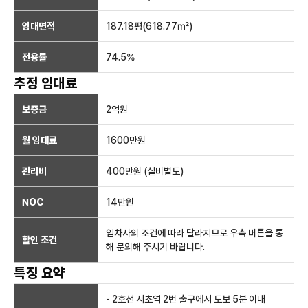
임대면적
187.18
평(
618.77
㎡)
전용률
74.5
%
추정 임대료
보증금
2억
원
월 임대료
1600만
원
관리비
400만원 (실비별도)
NOC
14만
원
임차사의 조건에 따라 달라지므로 우측 버튼을 통
할인 조건
해 문의해 주시기 바랍니다.
특징 요약
- 2호선 서초역 2번 출구에서 도보 5분 이내