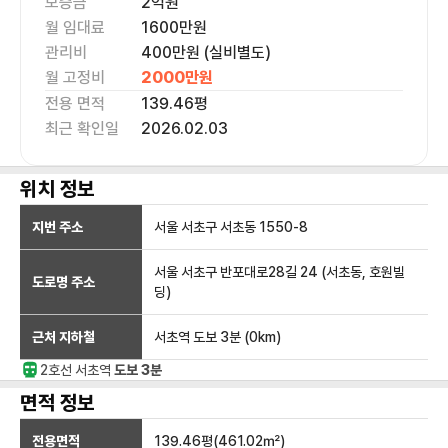
보증금
2억
원
월 임대료
1600만
원
관리비
400만원 (실비별도)
월 고정비
2000만
원
전용 면적
139.46
평
최근 확인일
2026.02.03
위치 정보
지번 주소
서울 서초구 서초동 1550-8
서울 서초구 반포대로28길 24 (서초동, 호원빌
도로명 주소
딩)
근처 지하철
서초역
도보 3분
(
0
km)
2호선
서초
역
도보 3분
면적 정보
전용면적
139.46
평(
461.02
㎡)