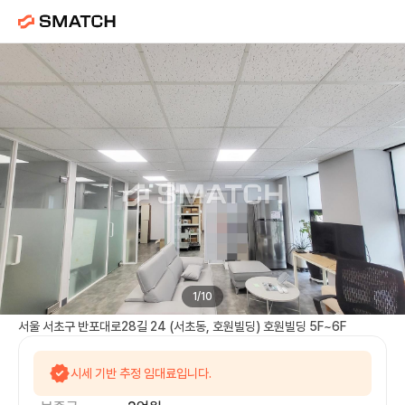
호원빌딩
임대 |
서초역
사무실
1
/
10
서울 서초구 반포대로28길 24 (서초동, 호원빌딩) 호원빌딩 5F~6F
시세 기반 추정 임대료입니다.