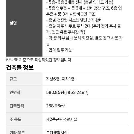
- 5층~6층 2개층 전체 (층별 임대도 가능)
- 5층 업무홀 + 룸 6개 + 탕비공간 구조, 6층 업
무홀 + 룸 3개 + 탕비공간 구조
- 층별 천장형 시스템 냉난방기 완비
설명
- 층당 자주식 무료 주차 2대 (추가 정기 주차 불
가, 인근 유료 주차장 有)
- 각 층 외부 남녀 분리 화장실, 별도 창고 사용 가
능
- 협의 입주 가능
5F~6F
기준으로 작성되었던 정보입니다.
건축물 정보
규모
지상
6
층, 지하
1
층
연면적
590.85평
(1953.24㎡)
건축면적
268.96㎡
주 용도
제2종근린생활시설
기타 용도
근린생활시설