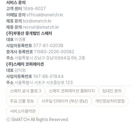
서비스 문의
고객 센터
1899-6027
이메일 문의
official@smatch.kr
제휴 문의
biz@smatch.kr
채용 문의
recruit@smatch.kr
(주)부동산 중개법인 스매치
대표
이경룡
사업자등록번호
377-81-02038
중개사 등록번호
11680-2026-00082
주소
서울특별시 강남구 강남대로94길 69, 2층
(주)스매치 코퍼레이션
대표
김익정
사업자등록번호
197-88-01844
주소
서울특별시 서초구 서초중앙로 123
스매치 공식 블로그
스매치 코퍼레이션 홈페이지
임대인 문의
주요 건물 정보
사무실 인테리어 (부산·경남)
개인정보처리방침
서비스이용약관
ⓒ SMATCH All Rights Reserved.