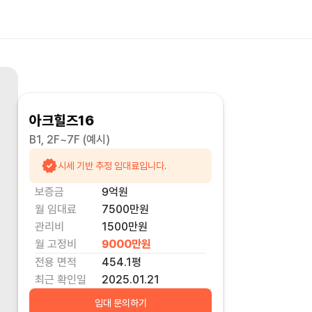
아크힐즈16
B1, 2F~7F
(예시)
시세 기반 추정 임대료입니다.
보증금
9억
원
월 임대료
7500만
원
관리비
1500만원
월 고정비
9000만
원
전용 면적
454.1
평
최근 확인일
2025.01.21
임대 문의하기