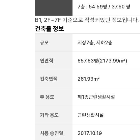
7층 : 54.59평 / 37.60 평
B1, 2F~7F
기준으로 작성되었던 정보입니다.
건축물 정보
규모
지상
7
층, 지하
2
층
연면적
657.63평
(2173.99㎡)
건축면적
281.93㎡
주 용도
제1종근린생활시설
기타 용도
근린생활시설
사용 승인일
2017.10.19