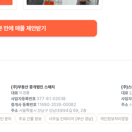
분 만에 매물 제안받기
(주)부동산 중개법인 스매치
(주)
대표
이경룡
대표
김
사업자등록번호
377-81-02038
사업자
중개사 등록번호
11680-2026-00082
주소
서
주소
서울특별시 강남구 강남대로94길 69, 2층
인 문의
주요 건물 정보
사무실 인테리어 (부산·경남)
개인정보처리방침