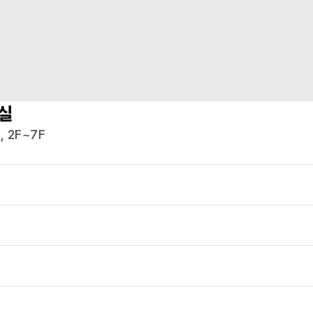
실
 2F~7F