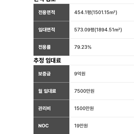
전용면적
454.1
평(
1501.15
㎡)
임대면적
573.09
평(
1894.51
㎡)
전용률
79.23
%
추정 임대료
보증금
9억
원
월 임대료
7500만
원
관리비
1500만원
NOC
19만
원